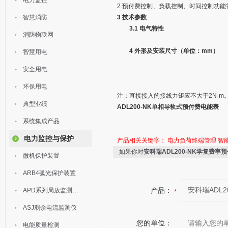
电力监控
2.预付费控制、负载控制、时间控制功
智慧消防
3 技术参数
3.1 电气特性
消防物联网
4 外形及安装尺寸（单位：mm）
智慧用电
安全用电
环保用电
注：直接接入的接线力矩应不大于2N·m
典型业绩
ADL200-NK单相导轨式预付费电能表
系统集成产品
电力监控与保护
产品相关关键字：
电力负荷终端管理
智
如果你对
安科瑞ADL200-NK学复费率
微机保护装置
ARB4弧光保护装置
产品：
APD系列局放监测装置
ASJ剩余电流监测仪
您的单位：
电能质量检测