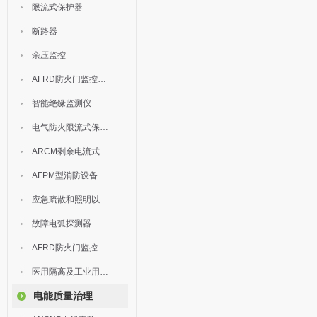
限流式保护器
断路器
余压监控
AFRD防火门监控模块
智能绝缘监测仪
电气防火限流式保护器
ARCM剩余电流式电气火灾监控装置
AFPM型消防设备电源监控系统
应急疏散和照明以及灯具
故障电弧探测器
AFRD防火门监控系统
医用隔离及工业用电绝缘检测
电能质量治理