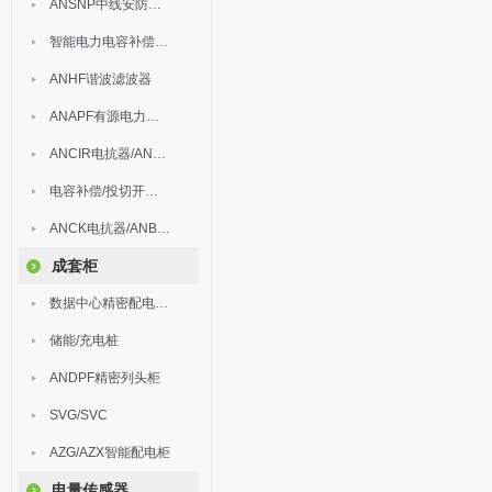
ANSNP中线安防保护器
智能电力电容补偿装置
ANHF谐波滤波器
ANAPF有源电力滤波器
ANCIR电抗器/ANHPD300谐波保护器
电容补偿/投切开关/ARC
ANCK电抗器/ANBSMJ自愈式低压并联电容器
成套柜
数据中心精密配电监控装置
储能/充电桩
ANDPF精密列头柜
SVG/SVC
AZG/AZX智能配电柜
电量传感器