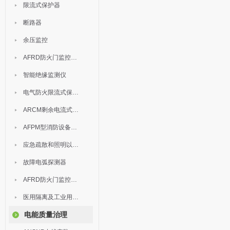
限流式保护器
断路器
余压监控
AFRD防火门监控模块
智能绝缘监测仪
电气防火限流式保护器
ARCM剩余电流式电气火灾监控装置
AFPM型消防设备电源监控系统
应急疏散和照明以及灯具
故障电弧探测器
AFRD防火门监控系统
医用隔离及工业用电绝缘检测
电能质量治理