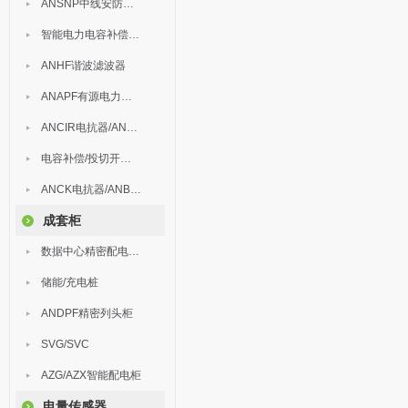
ANSNP中线安防保护器
智能电力电容补偿装置
ANHF谐波滤波器
ANAPF有源电力滤波器
ANCIR电抗器/ANHPD300谐波保护器
电容补偿/投切开关/ARC
ANCK电抗器/ANBSMJ自愈式低压并联电容器
成套柜
数据中心精密配电监控装置
储能/充电桩
ANDPF精密列头柜
SVG/SVC
AZG/AZX智能配电柜
电量传感器