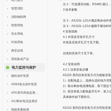
电力监控
注 2：可选通讯功能，RS485 接口，Modb
智慧消防
3 技术参数
消防物联网
注 3：ASJ10L-LD1A 额定剩余动作电流
智慧用电
注 4：ASJ10L-LD1A 极限不驱动时间 
4 安装指南
安全用电
4.1 外形及安装开孔尺寸
环保用电
外形及安装开孔尺寸见下图。
典型业绩
仪表的具体尺寸见下表。
系统集成产品
4.2 安装说明
电力监控与保护
4.2.1 仪表安装步骤
ASJ20 系列仪表安装方式为面板安
微机保护装置
1）在配电盘上，选择合适的地方切割 4
ARB4弧光保护装置
2）取出剩余电流继电器，取下固定
3）把仪表装入配电盘开孔中，装入仪
APD系列局放监测装置
具体操作如下图所示。
ASJ剩余电流监测仪
ASJ10 系列仪表安装方式为导轨安装，
电能质量检测