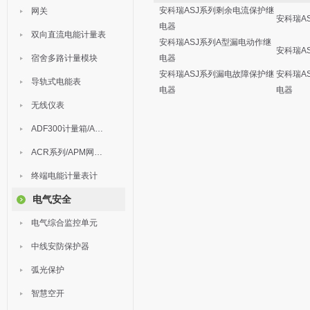
安科瑞ASJ系列剩余电流保护继
网关
安科瑞A
电器
双向直流电能计量表
安科瑞ASJ系列A型漏电动作继
安科瑞A
宿舍多路计量模块
电器
安科瑞ASJ系列漏电故障保护继
安科瑞A
导轨式电能表
电器
电器
无线仪表
ADF300计量箱/AEW无线计量
ACR系列/APM网络电力仪表
终端电能计量表计
电气安全
电气综合监控单元
中线安防保护器
弧光保护
智慧空开