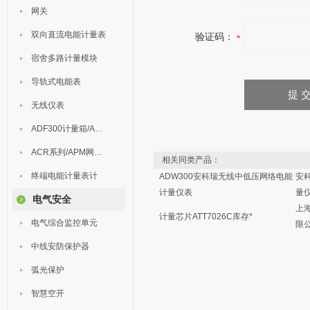
网关
双向直流电能计量表
验证码：
宿舍多路计量模块
导轨式电能表
无线仪表
ADF300计量箱/AEW无线计量
ACR系列/APM网络电力仪表
相关同类产品：
终端电能计量表计
ADW300安科瑞无线中低压网络电能
安科
计量仪表
量
电气安全
上
计量芯片ATT7026C库存*
电气综合监控单元
限
中线安防保护器
弧光保护
智慧空开