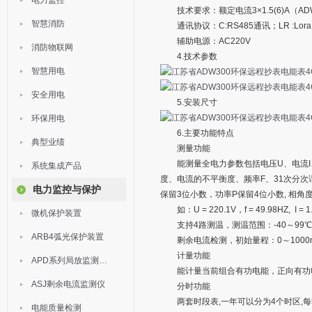
电力监控
技术要求：额定电流3×1.5(6)A（ADW3
智慧消防
通讯协议：C:RS485通讯；LR :Lora
辅助电源：AC220V
消防物联网
4.技术参数
智慧用电
安全用电
5.安装尺寸
环保用电
6.主要功能特点
典型业绩
测量功能
能测量全电力参数包括电压U、电流I、
系统集成产品
度、电流的不平衡度、频率F、31次分次
电力监控与保护
保留3位小数，功率P保留4位小数, 相
如：U = 220.1V，f = 49.98HZ, I = 1.9
微机保护装置
支持4路测温，测温范围：-40～99℃
ARB4弧光保护装置
剩余电流检测，初始量程：0～1000m
计量功能
APD系列局放监测装置
能计量当前组合有功电能，正向有功电
ASJ剩余电流监测仪
分时功能
两套时段表,一年可以分为4个时区,每套时
电能质量检测