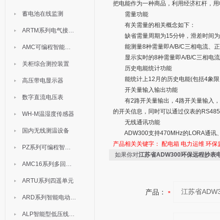
把电能作为一种商品，利用经济杠杆，用
蓄电池在线监测
需量功能
有关需量的相关概念如下：
ARTM系列电气接点测温装置
缺省需量周期为15分钟，滑差时间为
能测量8种需量即A/B/C三相电流、
AMC可编程智能电测表
显示实时的8种需量即A/B/C三相电
关柜综合测控装置
历史电能统计功能
能统计上12月的历史电能(包括4象限
高压带电显示器
开关量输入输出功能
数字直流电压表
有2路开关量输出，4路开关量输入，开
的开关信息，同时可以通过仪表的RS48
WH-M温湿度传感器
无线通讯功能
国内无线测温设备
ADW300支持470MHz的LORA通
产品相关关键字：
配电箱
电力运维
环保
PZ系列可编程智能表
如果你对
江苏省ADW300环保远程抄表
AMC16系列多回路监控装置
ARTU系列四遥单元
产品：
ARD系列智能电动机保护器
ALP智能型低压线路保护装置