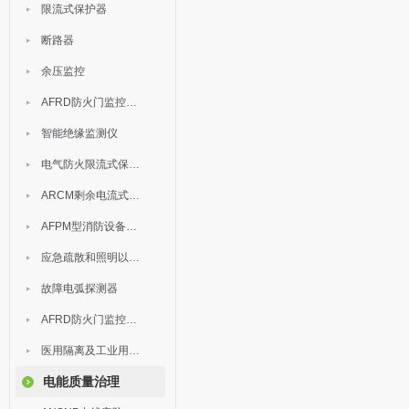
限流式保护器
断路器
余压监控
AFRD防火门监控模块
智能绝缘监测仪
电气防火限流式保护器
ARCM剩余电流式电气火灾监控装置
AFPM型消防设备电源监控系统
应急疏散和照明以及灯具
故障电弧探测器
AFRD防火门监控系统
医用隔离及工业用电绝缘检测
电能质量治理