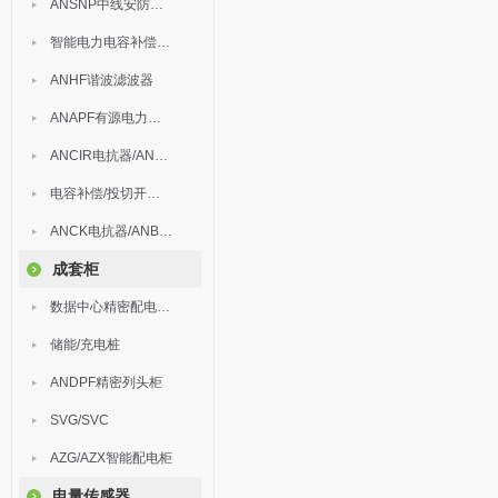
ANSNP中线安防保护器
智能电力电容补偿装置
ANHF谐波滤波器
ANAPF有源电力滤波器
ANCIR电抗器/ANHPD300谐波保护器
电容补偿/投切开关/ARC
ANCK电抗器/ANBSMJ自愈式低压并联电容器
成套柜
数据中心精密配电监控装置
储能/充电桩
ANDPF精密列头柜
SVG/SVC
AZG/AZX智能配电柜
电量传感器