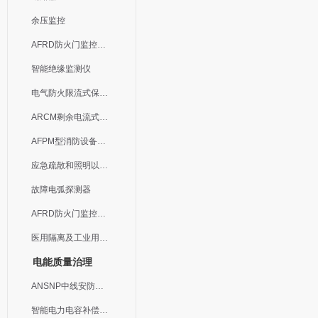
余压监控
AFRD防火门监控模块
智能绝缘监测仪
电气防火限流式保护器
ARCM剩余电流式电气火灾监控装置
AFPM型消防设备电源监控系统
应急疏散和照明以及灯具
故障电弧探测器
AFRD防火门监控系统
医用隔离及工业用电绝缘检测
电能质量治理
ANSNP中线安防保护器
智能电力电容补偿装置