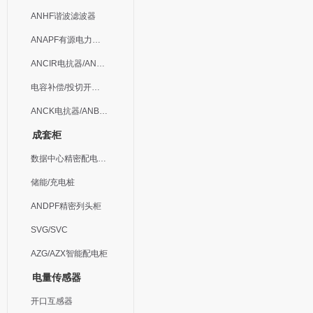
ANHF谐波滤波器
ANAPF有源电力滤波器
ANCIR电抗器/ANHPD300谐波保护器
电容补偿/投切开关/ARC
ANCK电抗器/ANBSMJ自愈式低压并联电容器
成套柜
数据中心精密配电监控装置
储能/充电桩
ANDPF精密列头柜
SVG/SVC
AZG/AZX智能配电柜
电量传感器
开口互感器