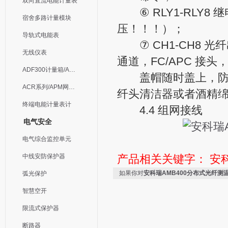
双向直流电能计量表
⑥ RLY1-RLY8 
宿舍多路计量模块
压！！！）；
导轨式电能表
⑦ CH1-CH8 
无线仪表
通道，FC/APC 接
ADF300计量箱/AEW无线计量
盖帽随时盖上，防止
ACR系列/APM网络电力仪表
纤头清洁器或者酒精
终端电能计量表计
4.4 组网接线
电气安全
电气综合监控单元
中线安防保护器
产品相关关键字：
安
如果你对
安科瑞AMB400分布式光纤测
弧光保护
智慧空开
限流式保护器
断路器