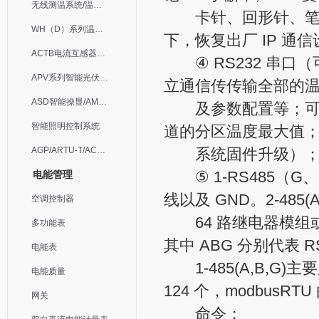
无线测温系统/温度巡检
卡针、回形针、笔芯
WH（D）系列温湿度控制器
下，恢复出厂 IP 通
ACTB电流互感器过电压保护器
④ RS232 串口（可
APV系列智能光伏汇流箱
立通信传传输全部的
ASD智能操显/AM中压保护
及参数配置等；可通过
智能照明控制系统
道的分区温度最大值；此
AGP/ARTU-T/ACM/ADDC
系统固件升级）
⑤ 1-RS485（G、B
电能管理
线以及 GND。2-485
空调控制器
64 路继电器模组或者
多功能表
其中 ABG 分别代表 RS
电能表
1-485(A,B,G
电能质量
124 个，modbus
网关
命令；