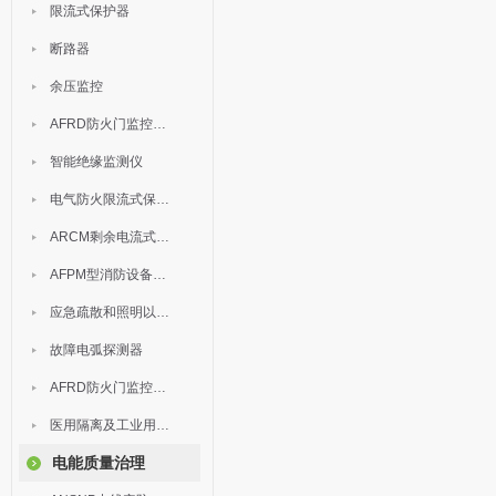
限流式保护器
断路器
余压监控
AFRD防火门监控模块
智能绝缘监测仪
电气防火限流式保护器
ARCM剩余电流式电气火灾监控装置
AFPM型消防设备电源监控系统
应急疏散和照明以及灯具
故障电弧探测器
AFRD防火门监控系统
医用隔离及工业用电绝缘检测
电能质量治理