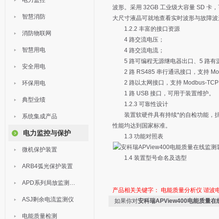
电力监控
波形。采用 32GB 工业级大容量 SD 
智慧消防
大尺寸液晶可就地查看实时波形与故障波
1.2.2 丰富的接口资源
消防物联网
4 路交流电压；
智慧用电
4 路交流电流；
5 路可编程无源继电器出口、5 路有
安全用电
2 路 RS485 串行通讯接口，支持 Modb
2 路以太网接口，支持 Modbus-TCP、
环保用电
1 路 USB 接口，可用于装置维护。
典型业绩
1.2.3 可靠性设计
装置软硬件具有持续*的自检功能，抗
系统集成产品
性能均达到国家标准。
电力监控与保护
1.3 功能对照表
微机保护装置
1.4 装置型号命名及选型
ARB4弧光保护装置
APD系列局放监测装置
产品相关关键字：
电能质量分析仪
谐波
ASJ剩余电流监测仪
如果你对
安科瑞APView400电能质量
电能质量检测