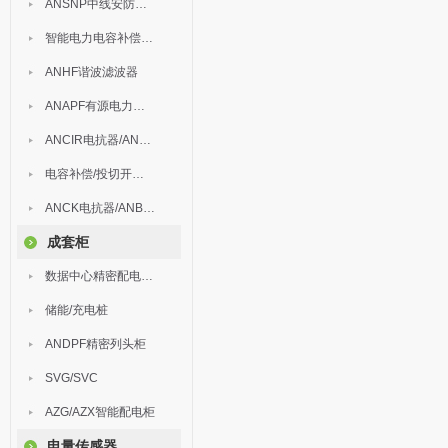
ANSNP中线安防保护器
智能电力电容补偿装置
ANHF谐波滤波器
ANAPF有源电力滤波器
ANCIR电抗器/ANHPD300谐波保护器
电容补偿/投切开关/ARC
ANCK电抗器/ANBSMJ自愈式低压并联电容器
成套柜
数据中心精密配电监控装置
储能/充电桩
ANDPF精密列头柜
SVG/SVC
AZG/AZX智能配电柜
电量传感器