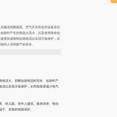
效克服传统断路器、空气开关和监控设备存在
、短路时产生的电弧火花大，以及使用寿命短
级速度快速限制短路电流以实现灭弧保护，从
用场所人员和财产的安全。
路电流大、切断短路电流时间长、短路时产
电流以实现灭弧保护，从而能显著减少电气
、幼儿园、老年人建筑、集体宿舍、电动
端干、支路的线路保护。