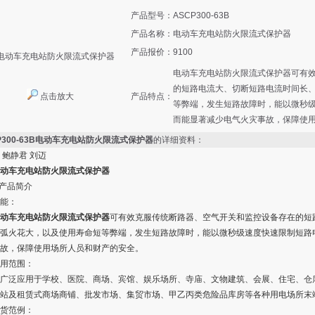
产品型号：
ASCP300-63B
产品名称：
电动车充电站防火限流式保护器
产品报价：
9100
电动车充电站防火限流式保护器可有
的短路电流大、切断短路电流时间长
点击放大
产品特点：
等弊端，发生短路故障时，能以微秒
而能显著减少电气火灾事故，保障使
P300-63B电动车充电站防火限流式保护器
的详细资料：
 鲍静君 刘迈
动车充电站防火限流式保护器
产品简介
能：
动车充电站防火限流式保护器
可有效克服传统断路器、空气开关和监控设备存在的短
弧火花大，以及使用寿命短等弊端，发生短路故障时，能以微秒级速度快速限制短路
故，保障使用场所人员和财产的安全。
范围：
泛应用于学校、医院、商场、宾馆、娱乐场所、寺庙、文物建筑、会展、住宅、仓库
站及租赁式商场商铺、批发市场、集贸市场、甲乙丙类危险品库房等各种用电场所末
范例：