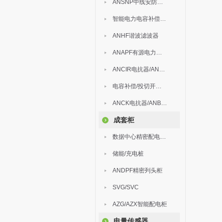
ANSNP中线安防保护器
智能电力电容补偿装置
ANHF谐波滤波器
ANAPF有源电力滤波器
ANCIR电抗器/ANHPD300谐波保护器
电容补偿/投切开关/ARC
ANCK电抗器/ANBSMJ自愈式低压并联电容器
成套柜
数据中心精密配电监控装置
储能/充电桩
ANDPF精密列头柜
SVG/SVC
AZG/AZX智能配电柜
电量传感器