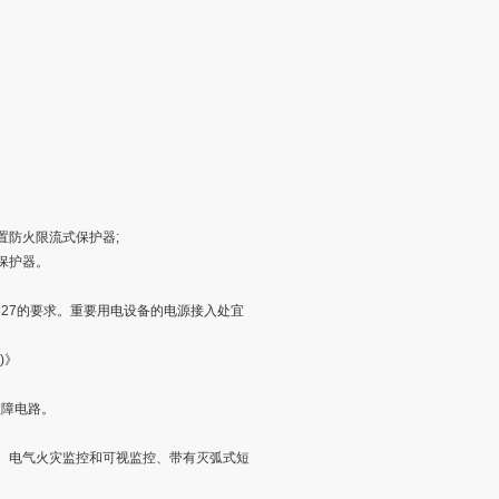
防火限流式保护器;
保护器。
827的要求。重要用电设备的电源接入处宜
)》
故障电路。
电气火灾监控和可视监控、带有灭弧式短