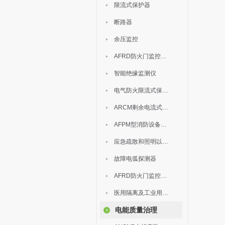
限流式保护器
断路器
余压监控
AFRD防火门监控模块
智能绝缘监测仪
电气防火限流式保护器
ARCM剩余电流式电气火灾监控装置
AFPM型消防设备电源监控系统
应急疏散和照明以及灯具
故障电弧探测器
AFRD防火门监控系统
医用隔离及工业用电绝缘检测
电能质量治理