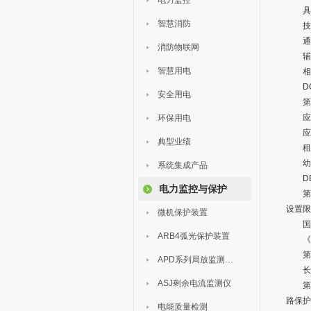
电力监控
具体型
智慧消防
技术要
通讯协
消防物联网
辅助电
智慧用电
相关
DGJ
安全用电
第5.
应满足
环保用电
应设
典型业绩
租售
幼儿
系统集成产品
DB1
电力监控与保护
第9.
设置限
微机保护装置
国家标
ARB4弧光保护装置
《上
第7.
APD系列局放监测装置
长沙
ASJ剩余电流监测仪
第二
路保护
电能质量检测