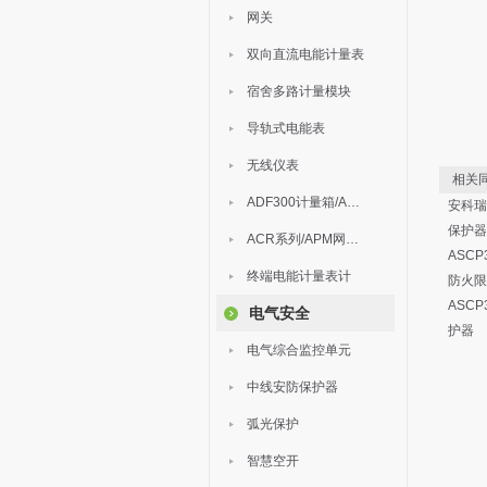
网关
双向直流电能计量表
宿舍多路计量模块
导轨式电能表
无线仪表
相关同
ADF300计量箱/AEW无线计量
安科瑞
保护器
ACR系列/APM网络电力仪表
ASC
终端电能计量表计
防火限
ASC
电气安全
护器
电气综合监控单元
中线安防保护器
弧光保护
智慧空开