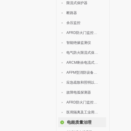
限流式保护器
断路器
余压监控
AFRD防火门监控模块
智能绝缘监测仪
电气防火限流式保护器
ARCM剩余电流式电气火灾监控装置
AFPM型消防设备电源监控系统
应急疏散和照明以及灯具
故障电弧探测器
AFRD防火门监控系统
医用隔离及工业用电绝缘检测
电能质量治理