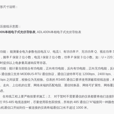
形尺寸说明：
压接线示意图：
200N单相电子式光伏导轨表
,
ADL400N单相电子式光伏导轨表
功能： 能测量全电力参数包括电压 U、电流 I、有功功率 P、无功功率 Q、视在功率 S
频率 F 保留 2 位小数，电流 I 保留 2 位小数，功率 P 保留 3 位小数。如：U = 220.1V，f = 
时提供以上电参量高速响应寄存器。
功能：能计量当前组合有功电能，正向有功电能，反向有功电能，正向无功电能，反
5 通信接口支持 MODBUS-RTU 通信协议，通信口波特率可在 1200bps、2400 bps、4800
00 bps 之间设置，校验位为无校验。仪表的 RS485 通信口要求使用屏蔽双绞线连
、走向、上位机的位置、网络末端的匹配电阻、通信转换器、网络可扩展性、网络覆
虑。
、 在布线工程上要严格按要求施工；2、 对于暂时不需要通信的仪表都要将他们连接到 
进行 RS-485 电缆连接时，尽量使用双色双绞线，所有的 485 通信口“A"端接同一种颜色，
位机通信口开始到任一被连接的仪表终端通信口)长不超过 1000 米。