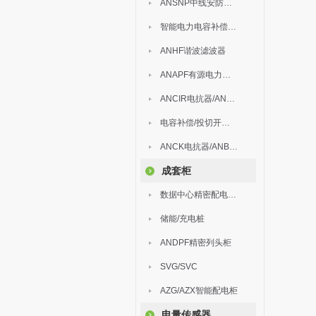
ANSNP中线安防保护器
智能电力电容补偿装置
ANHF谐波滤波器
ANAPF有源电力滤波器
ANCIR电抗器/ANHPD300谐波保护器
电容补偿/投切开关/ARC
ANCK电抗器/ANBSMJ自愈式低压并联电容器
成套柜
数据中心精密配电监控装置
储能/充电桩
ANDPF精密列头柜
SVG/SVC
AZG/AZX智能配电柜
电量传感器