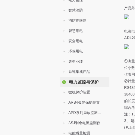
电力监控
产品外
智慧消防
消防物联网
智慧用电
电流电
ADL
安全用电
环保用电
①测量
典型业绩
位小数，
系统集成产品
仪表同
②计量
电力监控与保护
RS48
微机保护装置
384
的长度
ARB4弧光保护装置
综合考
APD系列局放监测装置
注：1
3、 
ASJ剩余电流监测仪
(从上
电能质量检测