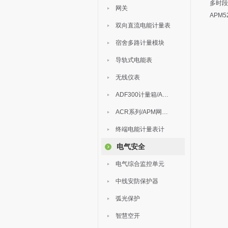
多时段
网关
APM
双向直流电能计量表
宿舍多路计量模块
导轨式电能表
无线仪表
ADF300计量箱/AEW无线计量
ACR系列/APM网络电力仪表
终端电能计量表计
电气安全
电气综合监控单元
中线安防保护器
弧光保护
智慧空开