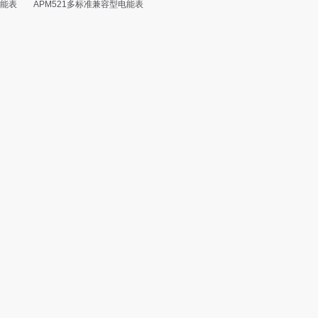
电能表
APM521多标准兼容型电能表