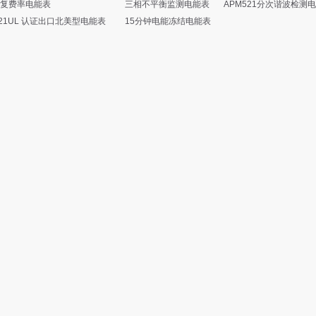
复费率电能表
三相不平衡监测电能表
APM521分次谐波检测
521UL 认证出口北美型电能表
15分钟电能冻结电能表