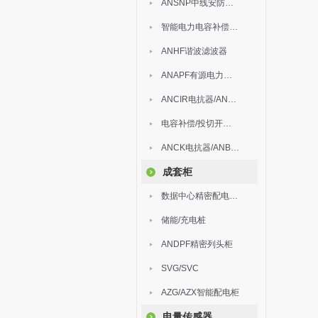
ANSNP中线安防保护器
智能电力电容补偿装置
ANHF谐波滤波器
ANAPF有源电力滤波器
ANCIR电抗器/ANHPD300谐波保护器
电容补偿/投切开关/ARC
ANCK电抗器/ANBSMJ自愈式低压并联电容器
成套柜
数据中心精密配电监控装置
储能/充电桩
ANDPF精密列头柜
SVG/SVC
AZG/AZX智能配电柜
电量传感器