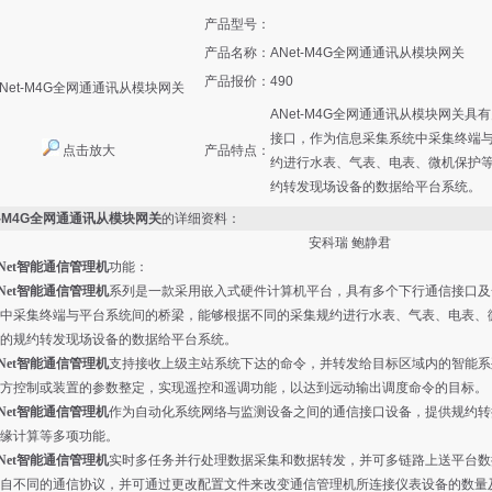
产品型号：
产品名称：
ANet-M4G全网通通讯从模块网关
产品报价：
490
ANet-M4G全网通通讯从模块网关
接口，作为信息采集系统中采集终端
点击放大
产品特点：
约进行水表、气表、电表、微机保护
约转发现场设备的数据给平台系统。
t-M4G全网通通讯从模块网关
的详细资料：
安科瑞 鲍静君
Net智能通信管理机
功能：
Net智能通信管理机
系列是一款采用嵌入式硬件计算机平台，具有多个下行通信接口及
中采集终端与平台系统间的桥梁，能够根据不同的采集规约进行水表、气表、电表、
的规约转发现场设备的数据给平台系统。
Net智能通信管理机
支持接收上级主站系统下达的命令，并转发给目标区域内的智能系
方控制或装置的参数整定，实现遥控和遥调功能，以达到远动输出调度命令的目标。
Net智能通信管理机
作为自动化系统网络与监测设备之间的通信接口设备，提供规约转
缘计算等多项功能。
Net智能通信管理机
实时多任务并行处理数据采集和数据转发，并可多链路上送平台数
自不同的通信协议，并可通过更改配置文件来改变通信管理机所连接仪表设备的数量