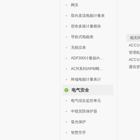
网关
双向直流电能计量表
宿舍多路计量模块
导轨式电能表
相关同
ACC
无线仪表
管理机
ADF300计量箱/AEW无线计量
ACC
通讯管
ACR系列/APM网络电力仪表
终端电能计量表计
电气安全
电气综合监控单元
中线安防保护器
弧光保护
智慧空开