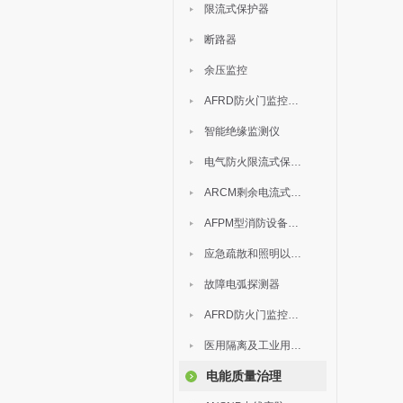
限流式保护器
断路器
余压监控
AFRD防火门监控模块
智能绝缘监测仪
电气防火限流式保护器
ARCM剩余电流式电气火灾监控装置
AFPM型消防设备电源监控系统
应急疏散和照明以及灯具
故障电弧探测器
AFRD防火门监控系统
医用隔离及工业用电绝缘检测
电能质量治理