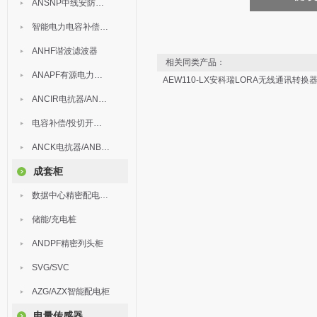
ANSNP中线安防保护器
智能电力电容补偿装置
ANHF谐波滤波器
相关同类产品：
ANAPF有源电力滤波器
AEW110-LX安科瑞LORA无线通讯转换
ANCIR电抗器/ANHPD300谐波保护器
电容补偿/投切开关/ARC
ANCK电抗器/ANBSMJ自愈式低压并联电容器
成套柜
数据中心精密配电监控装置
储能/充电桩
ANDPF精密列头柜
SVG/SVC
AZG/AZX智能配电柜
电量传感器