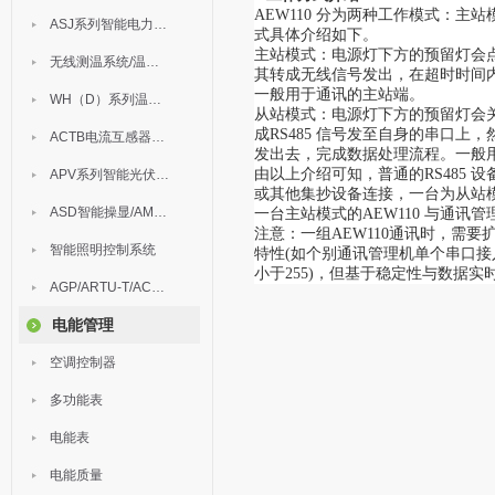
AEW110 分为两种工作模式：
ASJ系列智能电力继电器
式具体介绍如下。
主站模式：电源灯下方的预留灯会点亮。
无线测温系统/温度巡检
其转成无线信号发出，在超时时间内(
一般用于通讯的主站端。
WH（D）系列温湿度控制器
从站模式：电源灯下方的预留灯会关
成RS485 信号发至自身的串口上，
ACTB电流互感器过电压保护器
发出去，完成数据处理流程。一般
由以上介绍可知，普通的RS485 
APV系列智能光伏汇流箱
或其他集抄设备连接，一台为从站模式
ASD智能操显/AM中压保护
一台主站模式的AEW110 与通
注意：一组AEW110通讯时，需
智能照明控制系统
特性(如个别通讯管理机单个串口接入
小于255)，但基于稳定性与数据实
AGP/ARTU-T/ACM/ADDC
电能管理
空调控制器
多功能表
电能表
电能质量