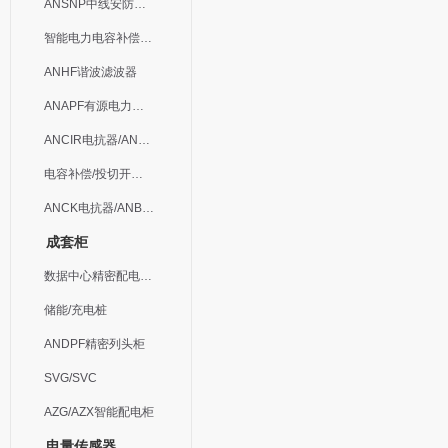
ANSNP中线安防保护器
智能电力电容补偿装置
ANHF谐波滤波器
ANAPF有源电力滤波器
ANCIR电抗器/ANHPD300谐波保护器
电容补偿/投切开关/ARC
ANCK电抗器/ANBSMJ自愈式低压并联电容器
成套柜
数据中心精密配电监控装置
储能/充电桩
ANDPF精密列头柜
SVG/SVC
AZG/AZX智能配电柜
电量传感器