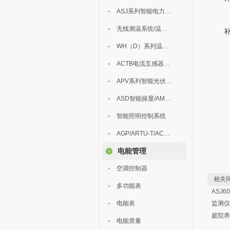
ASJ系列智能电力继电器
无线测温系统/温度巡检
WH（D）系列温湿度控制器
ACTB电流互感器过电压保护器
APV系列智能光伏汇流箱
ASD智能操显/AM中压保护
智能照明控制系统
AGP/ARTU-T/ACM/ADDC
电能管理
空调控制器
相关同
多功能表
ASJ
电能表
监测仪
庭院养
电能质量