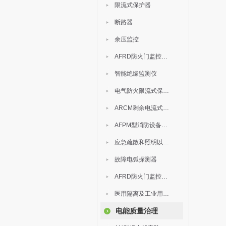
限流式保护器
断路器
余压监控
AFRD防火门监控模块
智能绝缘监测仪
电气防火限流式保护器
ARCM剩余电流式电气火灾监控装置
AFPM型消防设备电源监控系统
应急疏散和照明以及灯具
故障电弧探测器
AFRD防火门监控系统
医用隔离及工业用电绝缘检测
电能质量治理