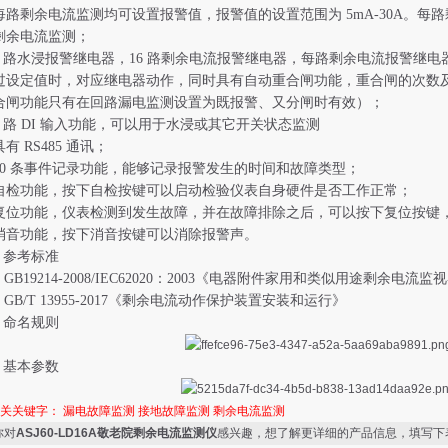
剩余电流监测均可设置报警值，报警值的设置范围为 5mA-30A。每
剩余电流监测；
路水浸报警继电器，16 路剩余电流报警继电器，每路剩余电流报警继电器
过设定值时，对应继电器动作，同时具有自动重合闸功能，重合闸的次数
合闸功能只有在回路漏电监测设置为既报警、又分闸时有效）；
路 DI 输入功能，可以用于水浸或其它开关状态监测
RS485 通讯；
 条事件记录功能，能够记录报警发生的时间和故障类型；
功能，按下自检按键可以启动检验仪表自身硬件是否工作正常；
功能，仪表检测到发生故障，并在故障排除之后，可以按下复位按键
功能，按下消音按键可以消除报警声。
参考标准
B19214-2008/IEC62020：2003《电器附件家用和类似用途剩余电流监
B/T 13955-2017《剩余电流动作保护装置安装和运行》
命名规则
基本参数
相关关键字：
漏电故障监测
接地故障监测
剩余电流监测
你对
ASJ60-LD16A敬老院剩余电流监测仪
感兴趣，想了解更详细的产品信息，填写下