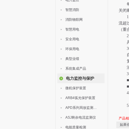
电力监控
每路
智慧消防
关闭
1 
消防物联网
流超
智慧用电
（重
2 
安全用电
具有 
30
环保用电
自检
典型业绩
复位
消音
系统集成产品
3 
电力监控与保护
■ G
■ G
微机保护装置
4 
ARB4弧光保护装置
5 
APD系列局放监测装置
ASJ剩余电流监测仪
产品
如果
电能质量检测