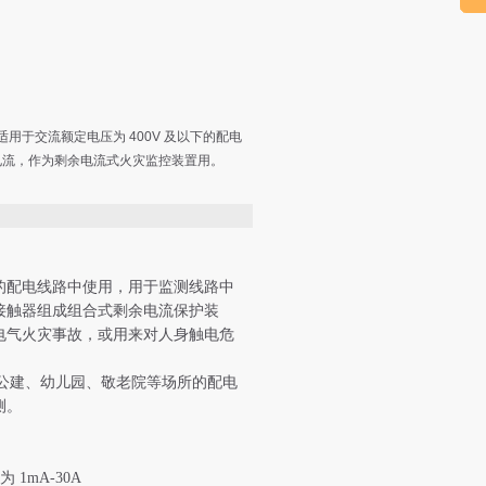
仪适用于交流额定电压为 400V 及以下的配电
电流，作为剩余电流式火灾监控装置用。
下的配电线路中使用，用于监测线路中
接触器组成组合式剩余电流保护装
电气火灾事故，或用来对人身触电危
公建、幼儿园、敬老院等场所的配电
测。
mA-30A