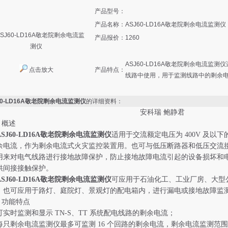
产品型号：
产品名称：
ASJ60-LD16A敬老院剩余电流监测仪
产品报价：
1260
ASJ60-LD16A敬老院剩余电流监测
点击放大
产品特点：
线路中使用，用于监测线路中的剩余
60-LD16A敬老院剩余电流监测仪
的详细资料：
安科瑞 鲍静君
概述
ASJ60-LD16A敬老院剩余电流监测仪
适用于交流额定电压为 400V 及以
余电流，作为剩余电流式火灾监控装置用。也可与低压断路器和低压交流
用来对电气线路进行接地故障保护，防止接地故障电流引起的设备损坏和
供间接接触保护。
ASJ60-LD16A敬老院剩余电流监测仪
可应用于石油化工、工业厂房、大型
，也可应用于路灯、庭院灯、景观灯的配电箱内，进行漏电或接地故障监
功能特点
时监测和显示 TN-S、TT 系统配电线路的剩余电流；
剩余电流监测仪最多可监测 16 个回路的剩余电流，剩余电流监测范围为 1