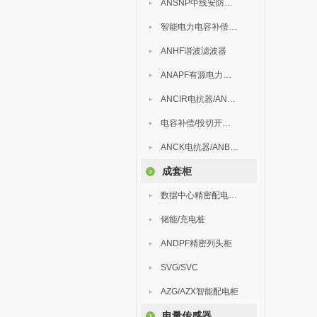
ANSNP中线安防保护器
智能电力电容补偿装置
ANHF谐波滤波器
ANAPF有源电力滤波器
ANCIR电抗器/ANHPD300谐波保护器
电容补偿/投切开关/ARC
ANCK电抗器/ANBSMJ自愈式低压并联电容器
成套柜
数据中心精密配电监控装置
储能/充电桩
ANDPF精密列头柜
SVG/SVC
AZG/AZX智能配电柜
电量传感器