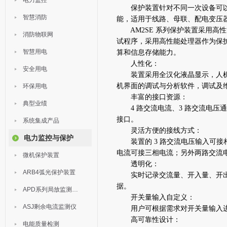
电力监控
保护装置针对不同一次设备可以灵
智慧消防
能，适用于线路、母联、配电变压
AM2SE 系列保护装置采用高性
消防物联网
试程序，采用高性能处理器作为保护 
智慧用电
算和信息存储能力。
人性化：
安全用电
装置采用全汉化液晶显示，人机
机界面的调试与分析软件，调试及
环保用电
丰富的接口资源：
典型业绩
4 路交流电流、3 路交流电压通道；
接口。
系统集成产品
灵活方便的接线方式：
电力监控与保护
装置的 3 路交流电压输入可接相
电流可接三相电流；另外两路交流
微机保护装置
透明化：
ARB4弧光保护装置
实时记录交流量、开入量、开出
据。
APD系列局放监测装置
开关量输入自定义：
ASJ剩余电流监测仪
用户可根据需求对开关量输入进
高可靠性设计：
电能质量检测