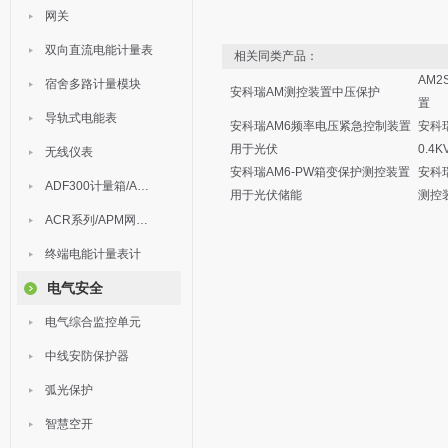
网关
双向直流电能计量表
相关同类产品：
AM
宿舍多路计量模块
安科瑞AM测控装置中压保护
置
导轨式电能表
安科瑞AM6频率电压紧急控制装置
安科瑞
用于光伏
0.4
无线仪表
安科瑞AM6-PW箱变保护测控装置
安科
ADF300计量箱/AEW无线计量
用于光伏储能
测控
ACR系列/APM网络电力仪表
终端电能计量表计
电气安全
电气综合监控单元
中线安防保护器
弧光保护
智慧空开