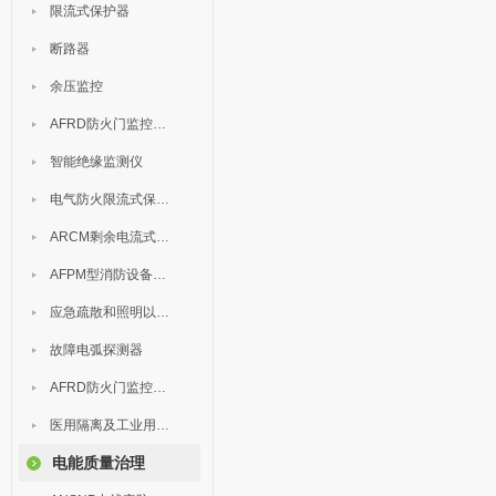
限流式保护器
断路器
余压监控
AFRD防火门监控模块
智能绝缘监测仪
电气防火限流式保护器
ARCM剩余电流式电气火灾监控装置
AFPM型消防设备电源监控系统
应急疏散和照明以及灯具
故障电弧探测器
AFRD防火门监控系统
医用隔离及工业用电绝缘检测
电能质量治理