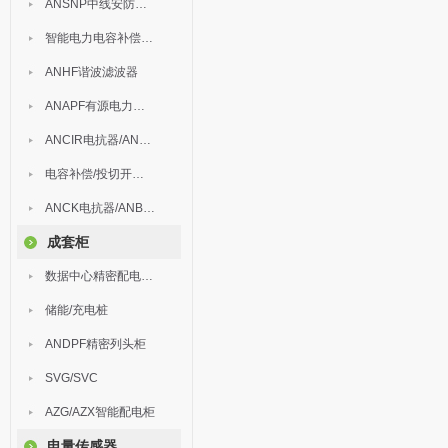
ANSNP中线安防保护器
智能电力电容补偿装置
ANHF谐波滤波器
ANAPF有源电力滤波器
ANCIR电抗器/ANHPD300谐波保护器
电容补偿/投切开关/ARC
ANCK电抗器/ANBSMJ自愈式低压并联电容器
成套柜
数据中心精密配电监控装置
储能/充电桩
ANDPF精密列头柜
SVG/SVC
AZG/AZX智能配电柜
电量传感器