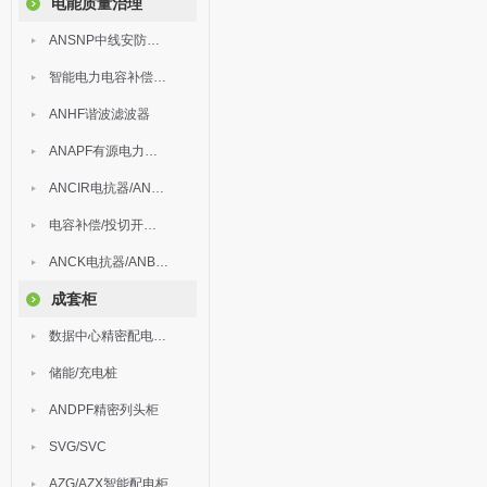
电能质量治理
ANSNP中线安防保护器
智能电力电容补偿装置
ANHF谐波滤波器
ANAPF有源电力滤波器
ANCIR电抗器/ANHPD300谐波保护器
电容补偿/投切开关/ARC
ANCK电抗器/ANBSMJ自愈式低压并联电容器
成套柜
数据中心精密配电监控装置
储能/充电桩
ANDPF精密列头柜
SVG/SVC
AZG/AZX智能配电柜