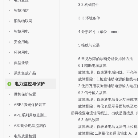
电力监控
3.2 机械特性
智慧消防
3. 3 环境条件
消防物联网
智慧用电
4 外形尺寸（单位：mm）
安全用电
5 接线与安装
环保用电
6 常见故障的诊断分析及排除方法
典型业绩
6.1 辅助电源故障
故障表现：仪表通电后闪烁、不亮等
系统集成产品
故障排除：1.检查辅助电源的接线与
电力监控与保护
2.使用万用表测量辅助电源输入电压
6.2 信号输入故障
微机保护装置
故障表现：仪表通电后显示功率或电
ARB4弧光保护装置
故障排除：将仪表显示界面切换至功率（有
后再检查电流信号线进、出线是否接反（
APD系列局放监测装置
6.3 通讯故障
ASJ剩余电流监测仪
故障表现：仪表通电后无法与上位机
故障排除: 1.测量仪表通讯输出 A、B 之间
电能质量检测