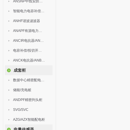
ANSNP中线安防保护器
智能电力电容补偿装置
ANHF谐波滤波器
ANAPF有源电力滤波器
ANCIR电抗器/ANHPD300谐波保护器
电容补偿/投切开关/ARC
ANCK电抗器/ANBSMJ自愈式低压并联电容器
成套柜
数据中心精密配电监控装置
储能/充电桩
ANDPF精密列头柜
SVG/SVC
AZG/AZX智能配电柜
电量传感器