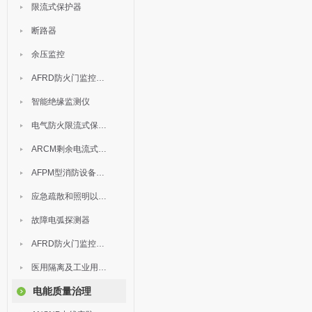
限流式保护器
断路器
余压监控
AFRD防火门监控模块
智能绝缘监测仪
电气防火限流式保护器
ARCM剩余电流式电气火灾监控装置
AFPM型消防设备电源监控系统
应急疏散和照明以及灯具
故障电弧探测器
AFRD防火门监控系统
医用隔离及工业用电绝缘检测
电能质量治理