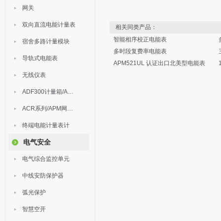
网关
双向直流电能计量表
相关同类产品：
智能相序校正电能表
宿舍多路计量模块
多时段复费率电能表
导轨式电能表
APM521UL 认证出口北美型电能表
无线仪表
ADF300计量箱/AEW无线计量
ACR系列/APM网络电力仪表
终端电能计量表计
电气安全
电气综合监控单元
中线安防保护器
弧光保护
智慧空开