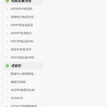
电能质量治理
ANSNP中线安防保护器
智能电力电容补偿装置
ANHF谐波滤波器
ANAPF有源电力滤波器
ANCIR电抗器/ANHPD300谐波保护器
电容补偿/投切开关/ARC
ANCK电抗器/ANBSMJ自愈式低压并联电容器
成套柜
数据中心精密配电监控装置
储能/充电桩
ANDPF精密列头柜
SVG/SVC
AZG/AZX智能配电柜