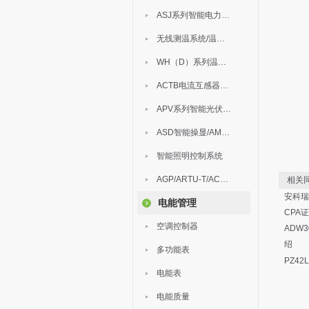
ASJ系列智能电力继电器
无线测温系统/温度巡检
WH（D）系列温湿度控制器
ACTB电流互感器过电压保护器
APV系列智能光伏汇流箱
ASD智能操显/AM中压保护
智能照明控制系统
AGP/ARTU-T/ACM/ADDC
相关同
安科瑞
电能管理
CPA
空调控制器
ADW
绍
多功能表
PZ42
电能表
电能质量