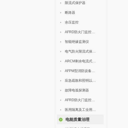
限流式保护器
断路器
余压监控
AFRD防火门监控模块
智能绝缘监测仪
电气防火限流式保护器
ARCM剩余电流式电气火灾监控装置
AFPM型消防设备电源监控系统
应急疏散和照明以及灯具
故障电弧探测器
AFRD防火门监控系统
医用隔离及工业用电绝缘检测
电能质量治理