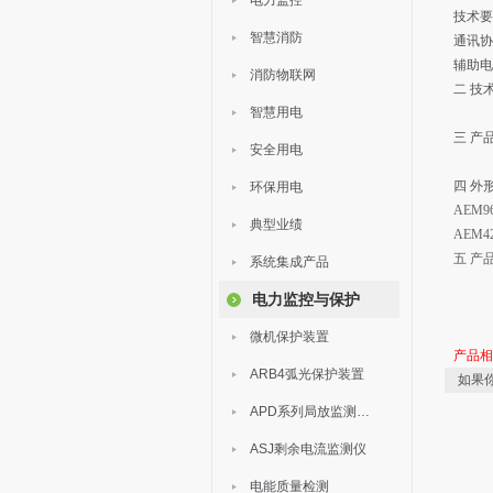
电力监控
技术要求
智慧消防
通讯协议
辅助电
消防物联网
二 技
智慧用电
三 产
安全用电
四 外
环保用电
AEM
典型业绩
AEM
五 产
系统集成产品
电力监控与保护
微机保护装置
产品
ARB4弧光保护装置
如果
APD系列局放监测装置
ASJ剩余电流监测仪
电能质量检测