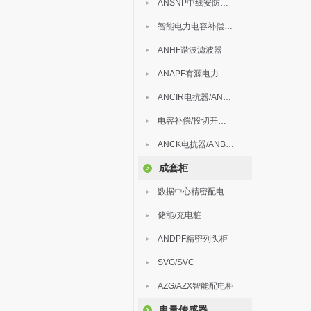
ANSNP中线安防保护器
智能电力电容补偿装置
ANHF谐波滤波器
ANAPF有源电力滤波器
ANCIR电抗器/ANHPD300谐波保护器
电容补偿/投切开关/ARC
ANCK电抗器/ANBSMJ自愈式低压并联电容器
成套柜
数据中心精密配电监控装置
储能/充电桩
ANDPF精密列头柜
SVG/SVC
AZG/AZX智能配电柜
电量传感器