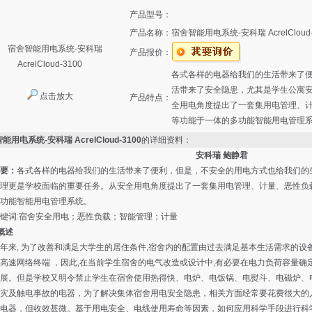
产品型号：
产品名称：
宿舍智能用电系统-安科瑞 AcrelCloud-
产品报价：
各式各样的电器给我们的生活带来了
活带来了安全隐患，尤其是学生公寓
点击放大
产品特点：
全用电角度提出了一套集用电管理、
等功能于一体的多功能智能用电管理
能用电系统-安科瑞 AcrelCloud-3100
的详细资料：
安科瑞 鲍静君
要：
各式各样的电器给我们的生活带来了便利，但是，不安全的用电方式也给我们的
理更是学校面临的重要任务。从安全用电角度提出了一套集用电管理、计量、恶性负
功能智能用电管理系统。
词:宿舍安全用电；恶性负载；智能管理；计量
概述
, 为了改善和满足大学生的居住条件,宿舍内的配置由过去满足基本生活需求的设备
高速网络终端 ，因此,在当前学生宿舍的电气改造或设计中,有必要在电力负荷容量确
展。但是学校又明令禁止学生在宿舍使用热得快、电炉、电饭锅、电熨斗、电磁炉、
灾及触电事故的电器，为了解决集体宿舍用电安全隐患，相关方面经常要花费很大的
电器，但收效甚微。基于用电安全、电线使用寿命等因素，如何应用科学手段进行科