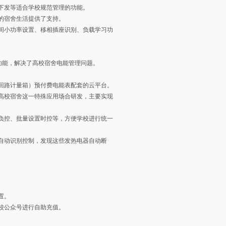
下发等适合学校规范管理的功能。
的宿舍生活提供了支持。
小功率设置、移相插座识别、负载学习功
种功能，解决了高校宿舍电能管理问题。
L（多回路计量箱）预付费电能表配套的云平台。
高校宿舍这一特殊应用场合研发，主要实现
控、批量设置时控等，方便学校进行统一
自动识别控制，发现这些发热电器自动断
置。
校公众号进行自助充值。