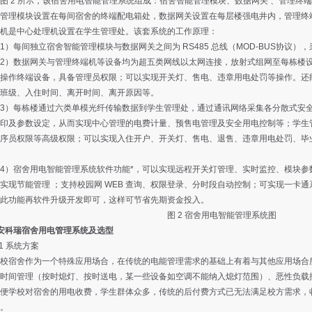
2 所示，该宿舍用电智能管理系统组成：宿舍智能管理模块、数据网关 、管理终
管理模块设置在每间宿舍的终端配电箱处，数据网关设置在每层楼强电井内，管理终
机是中心处理机设置在学生管理处。该套系统的工作原理：
每间独立宿舍智能管理模块与数据网关之间为 RS485 总线（MOD-BUS协议）
）数据网关与管理终端机等设备均为超五类网线以太网连接，放射式组网至每栋楼设
操作终端设备，具备管理员权限；可以实现开关灯、售电、违章用电处罚等操作。还
班级、入住时间、离开时间、离开原因等。
）每栋楼通过六类单模光纤传输数据到学生管理处，通过通讯网络采集各分散式安全
印及参数设定，从而实现中心管理的电费计量、预售电管理及安全用电控制等；学生
序员权限等高级权限；可以实现入住开户、开关灯、售电、退售、违章用电处罚、毕
）宿舍用电智能管理系统软件功能*，可以实现远程开关灯管理、实时监控、模块参
实现节能管理 ；支持校园网 WEB 查询、权限登录、分时段自动控制；可实现一卡
此功能再软件升级开发即可，这样可节省先期资金投入。
图 2 宿舍用电智能管理系统图
安科瑞宿舍用电管理系统及选型
 系统方案
宿舍作为一个特殊应用场合，在传统的电能管理需求的基础上有着与其他应用场合所
时间管理（按时熄灯、按时送电，某一些设备如空调不能纳入熄灯范围）、恶性负载
学校对宿舍的用电收费，学生群体众多，传统的后付费方式已无法满足校方需求，收
。