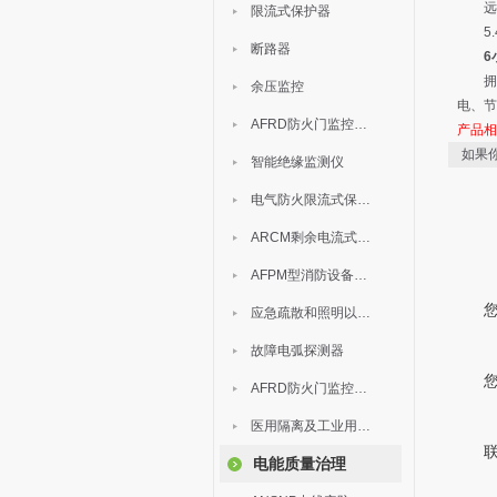
远程
限流式保护器
5.
断路器
6
拥有
余压监控
电、节
AFRD防火门监控模块
产品
如果
智能绝缘监测仪
电气防火限流式保护器
ARCM剩余电流式电气火灾监控装置
AFPM型消防设备电源监控系统
应急疏散和照明以及灯具
故障电弧探测器
AFRD防火门监控系统
医用隔离及工业用电绝缘检测
电能质量治理