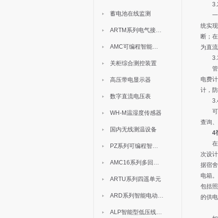
3.2
蓄电池在线监测
一路
统实现
ARTM系列电气接点测温装置
断；在
AMC可编程智能电测表
为直流
3.3
关柜综合测控装置
管理
电费计
高压带电显示器
计，防
数字直流电压表
3.4
可以实
WH-M温湿度传感器
查询、
国内无线测温设备
4
在对
PZ系列可编程智能表
次设计
AMC16系列多回路监控装置
据宿舍
电箱。
ARTU系列四遥单元
包括照
ARD系列智能电动机保护器
的供电
ALP智能型低压线路保护装置