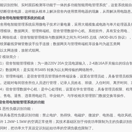
能识别控制、实时跟踪检测等功能于一体的多功能智能用电管理系统”，这套系统能
切断宿舍电源，这样能从根本上解决宿舍内使用禁用电器的现象，从而解决用电隐患
宿舍用电智能管理系统的组成
用电智能管理系统应用微电子技术计量电量，采用大规模集成电路与单片处理器及外
理模块、数据网关、管理终端机、宿舍管理数据中心机、系统软件。具有安全用电 
 网络组成：宿舍智能管理模块与数据网关之间为 RS485 总线（MOD-BUS 协议）
屏蔽线穿钢管敷设手拉手连接；数据网关与管理终端机等设备均为超五类网
太网连接，放射式组网。
 模块简介：
宿舍智能管理模块：为一路220V 20A 交流电源输入，2-4路16A开关输出的综合
数据网关：是实现 RS485 转换为以太网传输的网络附件。
）管理终端机：是宿舍管理员管理操作终端设备，设置在管理员处，具备管理员权限
。还能对每间宿舍所住人员进行管理，记录人员姓名、班级、入住时间、离开时间、
）宿舍管理数据中心机：是中心处理机，设置在学生管理处，具备管理员权限、程序
、售电、退售、违章用电处罚、毕业销户、与学校相关管理部门数据交换等操作。
宿舍用电智能管理系统的功能
 恶性负载识别功能：
具备恶性负载识别功能：禁止电炉、热得快、电磁炉、微波炉、电热毯 、电吹风机
许 1.2kW~1.5kW 的空调正常使用；其技术基础区别于传统功率限制为主的负载
同时，把功率大于其设定识别起始功率的空调负载也限制了。