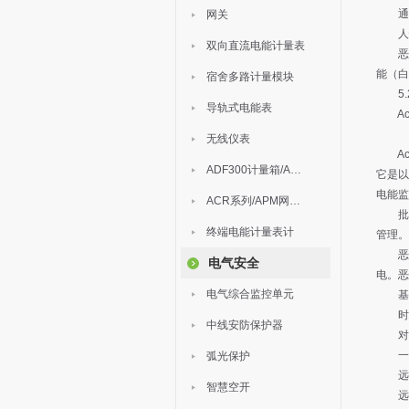
通过
网关
人性
双向直流电能计量表
恶性
能（白
宿舍多路计量模块
5.
导轨式电能表
Acr
无线仪表
Acr
ADF300计量箱/AEW无线计量
它是以
电能监
ACR系列/APM网络电力仪表
批量
终端电能计量表计
管理。
恶性
电气安全
电。恶
电气综合监控单元
基础
时间
中线安防保护器
对接
一进三
弧光保护
远程
智慧空开
远程