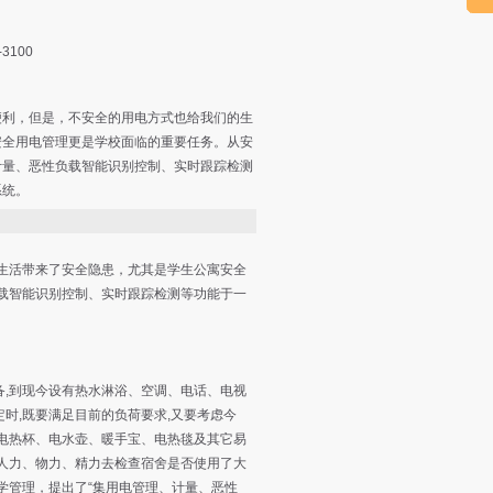
3100
便利，但是，不安全的用电方式也给我们的生
安全用电管理更是学校面临的重要任务。从安
计量、恶性负载智能识别控制、实时跟踪检测
系统。
生活带来了安全隐患，尤其是学生公寓安全
载智能识别控制、实时跟踪检测等功能于一
,到现今设有热水淋浴、空调、电话、电视
定时,既要满足目前的负荷要求,又要考虑今
电热杯、电水壶、暖手宝、电热毯及其它易
人力、物力、精力去检查宿舍是否使用了大
学管理，提出了“集用电管理、计量、恶性