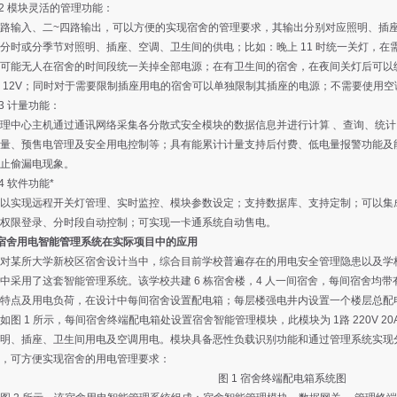
 模块灵活的管理功能：
输入、二~四路输出，可以方便的实现宿舍的管理要求，其输出分别对应照明、插座
分时或分季节对照明、插座、空调、卫生间的供电；比如：晚上 11 时统一关灯，
可能无人在宿舍的时间段统一关掉全部电源；在有卫生间的宿舍，在夜间关灯后可以
 12V；同时对于需要限制插座用电的宿舍可以单独限制其插座的电源；不需要使用
 计量功能：
中心主机通过通讯网络采集各分散式安全模块的数据信息并进行计算 、查询、统计
量、预售电管理及安全用电控制等；具有能累计计量支持后付费、低电量报警功能及
止偷漏电现象。
 软件功能*
现远程开关灯管理、实时监控、模块参数设定；支持数据库、支持定制；可以集成水
权限登录、分时段自动控制；可实现一卡通系统自动售电。
宿舍用电智能管理系统在实际项目中的应用
某所大学新校区宿舍设计当中，综合目前学校普遍存在的用电安全管理隐患以及学校
中采用了这套智能管理系统。该学校共建 6 栋宿舍楼，4 人一间宿舍，每间宿舍均
特点及用电负荷，在设计中每间宿舍设置配电箱；每层楼强电井内设置一个楼层总配
如图 1 所示，每间宿舍终端配电箱处设置宿舍智能管理模块，此模块为 1路 220V 20A
明、插座、卫生间用电及空调用电。模块具备恶性负载识别功能和通过管理系统实现
，可方便实现宿舍的用电管理要求：
图 1 宿舍终端配电箱系统图