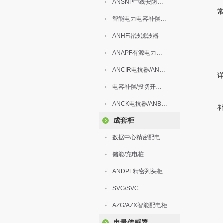
ANSNP中线安防保护器
智能电力电容补偿装置
ANHF谐波滤波器
ANAPF有源电力滤波器
ANCIR电抗器/ANHPD300谐波保护器
电容补偿/投切开关/ARC
ANCK电抗器/ANBSMJ自愈式低压并联电容器
成套柜
数据中心精密配电监控装置
储能/充电桩
ANDPF精密列头柜
SVG/SVC
AZG/AZX智能配电柜
电量传感器