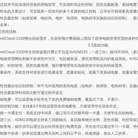
技术手段加强对宿舍的用电管理，可实现时间定时控制、恶性负载检测、基础电费
化的方案设计，可实现单一宿舍内的多个支路的独立控制，让学生可获得更高质量
负载控制（如卷发棒、电吹风、电炉、热得快、电热杯等实施自动识别控制）、夜间
名单）。
2系统结构
elCloud-3100整合高校需求，在原有预付费基础上增加了宿舍电能管理所需的各
5.3系统功能
elCloud-3100学生宿舍版预付费云平台是与ADM130（一进三出）或ADF300
电能管理网站和集中抄表软件为主，包括服务器，通讯管理机在内的集成系统。针对
控、时间管理、恶性负载管理、预付费管理等在高校宿舍中存在的特殊需求。
操作：系统支持对宿舍进行批量设置，批量初始化、批量下发基础电量、批量设置负
负载自动识别控制：对不允许使用的发热电器（如电炉、热得快、电热杯等）实施
性负载暂停时间和次数可通过软件设定。
电费：可以设置每月给学生下发的免费辅助电费，覆盖式下发，不累计。
控制功能：支持多8个时段设置宿舍供电断电，方便管理学生宿舍作息 。
一卡通支付：系统支持中间库，接口等方式对接学校一卡通，方便学生自助购电 。
出：ADM130电表支持多三回路输出，各回路单独分合闸、恶性负载、时控等设
售电：操作员可以通过后台给宿舍进行电费充值，学生也可以通过学习一卡通、学
集中抄表：抄表信息通过网关实时上传到云平台，快速便捷，免去人工抄表 。