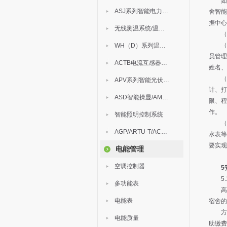
如图 
ASJ系列智能电力继电器
舍智能
据中心
无线测温系统/温度巡检
（1）
（2
WH（D）系列温湿度控制器
员管理
ACTB电流互感器过电压保护器
姓名、
（3
APV系列智能光伏汇流箱
计、打
ASD智能操显/AM中压保护
限、程
作。
智能照明控制系统
（4
AGP/ARTU-T/ACM/ADDC
水表等
要实现
电能管理
空调控制器
5
5.1
多功能表
高校
电能表
宿舍的
方便
电能质量
助缴费