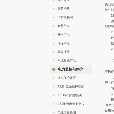
电力监控
负载智
智慧消防
能立刻
2
消防物联网
宿舍
智慧用电
智能管
2.1
安全用电
双绞
环保用电
线以
2.2
典型业绩
（1）
（2）
系统集成产品
（3
电力监控与保护
等操作
（4
微机保护装置
开关灯
ARB4弧光保护装置
3
3.1
APD系列局放监测装置
模块
ASJ剩余电流监测仪
同时允
使用的
电能质量检测