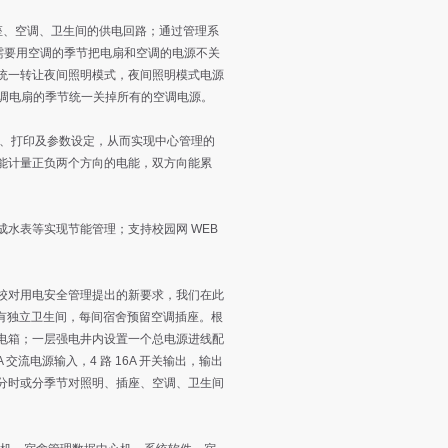
、空调、卫生间的供电回路；通过管理系
在需要用空调的季节把电扇和空调的电源不关
统一转让夜间照明模式，夜间照明模式电源
空调电扇的季节统一关掉所有的空调电源。
、打印及参数设定，从而实现中心管理的
能计量正负两个方向的电能，双方向能累
表等实现节能管理；支持校园网 WEB
对用电安全管理提出的新要求，我们在此
带有独立卫生间，每间宿舍预留空调插座。根
电箱；一层强电井内设置一个总电源进线配
 交流电源输入，4 路 16A 开关输出，输出
分时或分季节对照明、插座、空调、卫生间