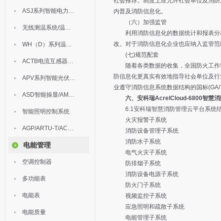
社会推荐。制度上应允许社会单位及消防
ASJ系列智能电力继电器
内普及消防信息化。
（六）加强监管
无线测温系统/温度巡检
利用消防信息化的数据统计和报表分析
改。对于消防信息化企业也应纳入监管范
WH（D）系列温湿度控制器
(七)规范配套
ACTB电流互感器过电压保护器
随着各类数据的收集，全国防火工作将
防信息化更真实有效地指导社会单位及行
APV系列智能光伏汇流箱
业遵守消防信息系统数据结构的国标(GA/
ASD智能操显/AM中压保护
六、安科瑞AcrelCloud-6800
6.1安科瑞智慧消防管理云平台系统
智能照明控制系统
火灾报警子系统
AGP/ARTU-T/ACM/ADDC
消防设备管理子系统
消防水子系统
电能管理
电气火灾子系统
空调控制器
防排烟子系统
消防设备电源子系统
多功能表
防火门子系统
电能表
视频监控子系统
应急照明和疏散子系统
电能质量
电能管理子系统