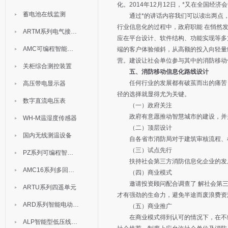
化。2014年12月12日，*又在全国经济
蓄电池在线监测
通过*的讲话内容我们可以读出两点，
行业信息化的过程中，政府职能 在悄然
ARTM系列电气接点测温装置
应在平台设计、软件结构、功能实现等多
AMC可编程智能电测表
端的客户体验倾斜，从高额的投入向轻量
营。建设让社会单位参与其中的消防移动
关柜综合测控装置
五、消防移动信息化路线设计
任何行业的发展都有破茧而出的痛苦，
高压带电显示器
径的选择就显得尤为关键。
数字直流电压表
（一）政府关注
政府有意愿推动智慧城市的建设，并
WH-M温湿度传感器
（二）顶层设计
国内无线测温设备
自各省市消防局对于建筑审核流程、检
（三）试点先行
PZ系列可编程智能表
扶持社会第三方消防信息化企业的发展
AMC16系列多回路监控装置
（四）商业模式
邀请投资顾问配合调查了 解社会第三
ARTU系列四遥单元
才有强劲的生命力，避免半途而废浪费资
ARD系列智能电动机保护器
（五）商业推广
在商业模式得到认可的情况下，在不给
ALP智能型低压线路保护装置