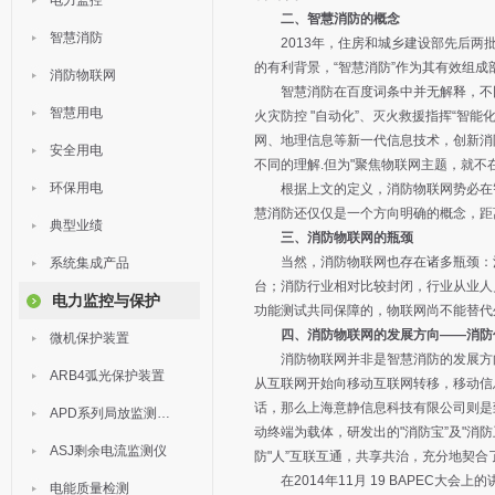
电力监控
二、智慧消防的概念
智慧消防
2013年，住房和城乡建设部先后两批公
的有利背景，“智慧消防”作为其有效组成
消防物联网
智慧消防在百度词条中并无解释，不同群
智慧用电
火灾防控 "自动化”、灭火救援指挥“智能
网、地理信息等新一代信息技术，创新消
安全用电
不同的理解.但为"聚焦物联网主题，就不
环保用电
根据上文的定义，消防物联网势必在智
慧消防还仅仅是一个方向明确的概念，距
典型业绩
三、消防物联网的瓶颈
当然，消防物联网也存在诸多瓶颈：消
系统集成产品
台；消防行业相对比较封闭，行业从业人
电力监控与保护
功能测试共同保障的，物联网尚不能替代
四、消防物联网的发展方向——消防
微机保护装置
消防物联网并非是智慧消防的发展方向
ARB4弧光保护装置
从互联网开始向移动互联网转移，移动信
话，那么上海意静信息科技有限公司则是致
APD系列局放监测装置
动终端为载体，研发出的"消防宝”及"消防
ASJ剩余电流监测仪
防"人”互联互通，共享共治，充分地契
在2014年11月 19 BAPEC大
电能质量检测