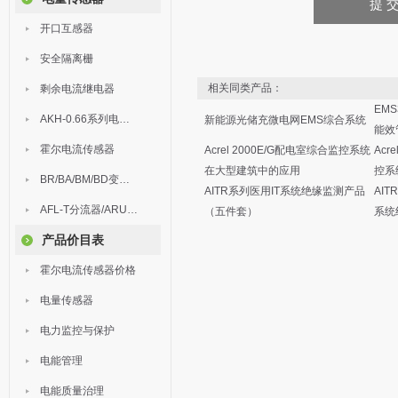
开口互感器
安全隔离栅
相关同类产品：
剩余电流继电器
EM
AKH-0.66系列电流互感器
新能源光储充微电网EMS综合系统
能效
霍尔电流传感器
Acrel 2000E/G配电室综合监控系统
Acr
在大型建筑中的应用
控系
BR/BA/BM/BD变送器
AITR系列医用IT系统绝缘监测产品
AIT
AFL-T分流器/ARU浪涌保护器
（五件套）
系统
产品价目表
霍尔电流传感器价格
电量传感器
电力监控与保护
电能管理
电能质量治理