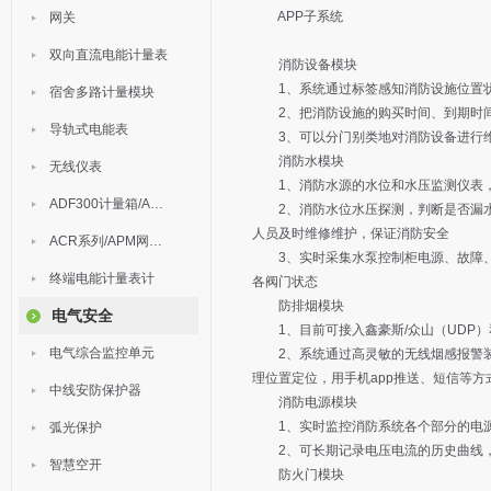
APP子系统
网关
双向直流电能计量表
消防设备模块
1、系统通过标签感知消防设施位置
宿舍多路计量模块
2、把消防设施的购买时间、到期时间
导轨式电能表
3、可以分门别类地对消防设备进行维
消防水模块
无线仪表
1、消防水源的水位和水压监测仪表，通
ADF300计量箱/AEW无线计量
2、消防水位水压探测，判断是否漏水、
人员及时维修维护，保证消防安全
ACR系列/APM网络电力仪表
3、实时采集水泵控制柜电源、故障、
终端电能计量表计
各阀门状态
防排烟模块
电气安全
1、目前可接入鑫豪斯/众山（UDP）和
电气综合监控单元
2、系统通过高灵敏的无线烟感报警装
理位置定位，用手机app推送、短信等
中线安防保护器
消防电源模块
1、实时监控消防系统各个部分的电源
弧光保护
2、可长期记录电压电流的历史曲线，
智慧空开
防火门模块