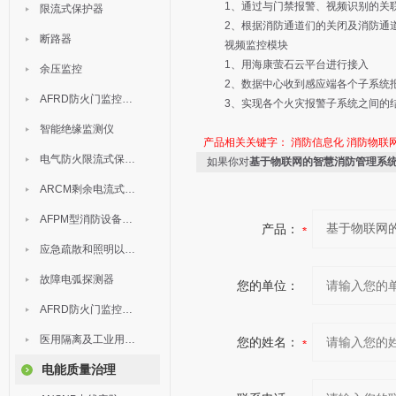
1、通过与门禁报警、视频识别的关联
限流式保护器
2、根据消防通道们的关闭及消防通道
断路器
视频监控模块
1、用海康萤石云平台进行接入
余压监控
2、数据中心收到感应端各个子系统报
AFRD防火门监控模块
3、实现各个火灾报警子系统之间的结
智能绝缘监测仪
产品相关关键字：
消防信息化
消防物联
电气防火限流式保护器
如果你对
基于物联网的智慧消防管理系
ARCM剩余电流式电气火灾监控装置
AFPM型消防设备电源监控系统
产品：
应急疏散和照明以及灯具
故障电弧探测器
您的单位：
AFRD防火门监控系统
医用隔离及工业用电绝缘检测
您的姓名：
电能质量治理