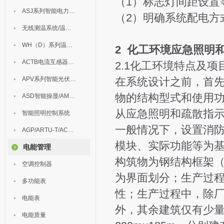
（1）标志灯间距设置
ASJ系列智能电力继电器
（2）明确系统配电方
无线测温系统/温度巡检
WH（D）系列温湿度控制器
2 化工环境应急照明
ACTB电流互感器过电压保护器
2.1化工环境特点及项
APV系列智能光伏汇流箱
在系统设计之前，首
物的结构型式和使用
ASD智能操显/AM中压保护
从应急照明和疏散指
智能照明控制系统
一般情况下，设置消
AGP/ARTU-T/ACM/ADDC
模块、实际功能等为
电能管理
构筑物为钢结构框架
空调控制器
为界面划分；生产过
多功能表
性；生产过程中，除
电能表
外，其余建筑仅有少量
电能质量