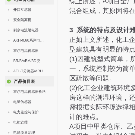
综上所述，A项目全厂
混合组成，其原因将
开口互感器
安全隔离栅
3 系统的特点及设计
剩余电流继电器
正如上文所述，化工
AKH-0.66系列电流互感器
型建筑具有明显的特
霍尔电流传感器
(1)因建筑型式简单
BR/BA/BM/BD变送器
一，系统控制较为简
AFL-T分流器/ARU浪涌保护器
区疏散等问题。
产品价目表
(2)化工企业建筑环
霍尔电流传感器价格
房这样的潮湿环境，
电量传感器
需根据实际环境选择
电力监控与保护
计的难点。
电能管理
A项目中甲类仓库、乙
电能质量治理