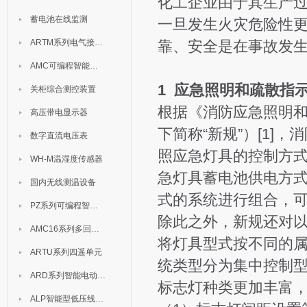
化工企业由于其生产
蓄电池在线监测
一旦发生火灾危险性
ARTM系列电气接点测温装置
靠、安全是在事故发
AMC可编程智能电测表
1 应急照明和疏散指
关柜综合测控装置
根据《消防应急照明和疏
高压带电显示器
下简称“新规”）[1]
数字直流电压表
照应急灯具的控制方
WH-M温湿度传感器
急灯具蓄电池供电方
国内无线测温设备
式的系统进行组合，可
PZ系列可编程智能表
除此之外，新规还对
AMC16系列多回路监控装置
将灯具型式按不同的属
ARTU系列四遥单元
统类型分为集中控制型
ARD系列智能电动机保护器
标志灯种类更加丰富
ALP智能型低压线路保护装置