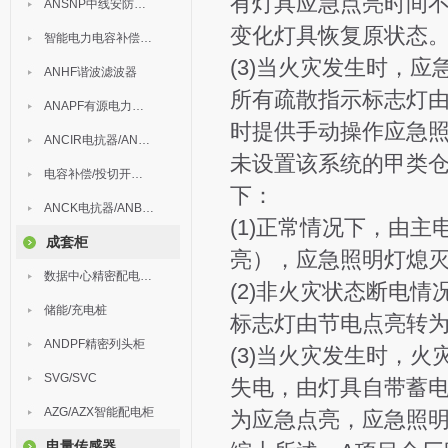
有灯具应急点亮时间不
ANSNP中线安防保护器
变化灯具恢复原状态
智能电力电容补偿装置
(3)当火灾发生时，
ANHF谐波滤波器
所有疏散指示标志灯
ANAPF有源电力滤波器
时提供手动操作应急
ANCIR电抗器/ANHPD300谐波保护器
未设置该系统的甲类
电容补偿/投切开关/ARC
下：
ANCK电抗器/ANBSMJ自愈式低压并联电容器
(1)正常情况下，由
成套柜
亮），应急照明灯熄
数据中心精密配电监控装置
(2)非火灾状态断电
储能/充电桩
标志灯由节电点亮转
ANDPF精密列头柜
(3)当火灾发生时，
SVG/SVC
失电，由灯具自带蓄
AZG/AZX智能配电柜
为应急点亮，应急照
电量传感器