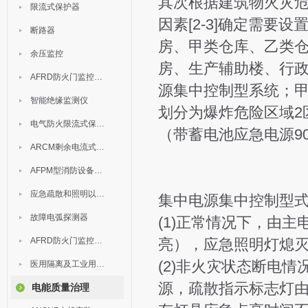
其次根据建筑物火灾
限流式保护器
因素[2-3]确定需
断路器
房、甲类仓库、乙类
余压监控
房、生产辅助楼、行
AFRD防火门监控模块
源集中控制型系统；
智能绝缘监测仪
划分为爆炸危险区域2
电气防火限流式保护器
（带蓄电池应急电源90
ARCM剩余电流式电气火灾监控装置
AFPM型消防设备电源监控系统
应急疏散和照明以及灯具
集中电源集中控制型
故障电弧探测器
(1)正常情况下，由
AFRD防火门监控系统
亮），应急照明灯熄
(2)非火灾状态断电
医用隔离及工业用电绝缘检测
源，疏散指示标志灯
电能质量治理