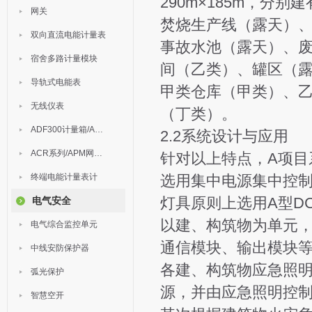
290m×185m，分
网关
焚烧生产线（露天）
双向直流电能计量表
事故水池（露天）、
宿舍多路计量模块
间（乙类）、罐区（
导轨式电能表
甲类仓库（甲类）、
无线仪表
（丁类）。
ADF300计量箱/AEW无线计量
2.2系统设计与应用
ACR系列/APM网络电力仪表
针对以上特点，A项目
终端电能计量表计
选用集中电源集中控
灯具原则上选用A型DC
电气安全
以建、构筑物为单元，
电气综合监控单元
通信模块、输出模块
中线安防保护器
各建、构筑物应急照
弧光保护
源，并由应急照明控
智慧空开