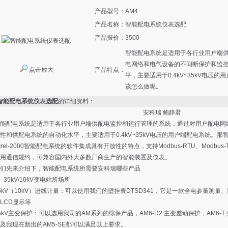
产品型号：
AM4
产品名称：
智能配电系统仪表选配
产品报价：
3500
智能配电系统是适用于各行业用户端
电网络和电气设备的不间断保护和监
点击放大
产品特点：
平，主要适用于0.4kV~35kV电
该怎么做呢。
4智能配电系统仪表选配
的详细资料：
安科瑞 鲍静君
配电系统是适用于各行业用户端供配电监控和运行管理的系统，通过对用户配电网络
性和供配电系统的自动化水平，主要适用于0.4kV~35kV电压的用户端配电系统。
l-2000智能配电系统的软件集成具有开放性的特点，支持Modbus-RTU、Modbus-TCP
用通信规约，可兼容国内外大多数厂商生产的智能装置及仪表。
先来介绍下，智能配电系统所需要安科瑞哪些产品
5kV/10kV变电站所场所
V（10kV）进线计量：可以使用我们的壁挂表DTSD341，它是一款全电参量测
LCD显示等
V主变保护：可以选用我司的AM系列的综保产品，AM6-D2 主变差动保护，AM6-T 
及我现在新出的AM5-SE都可以满足以上要求。