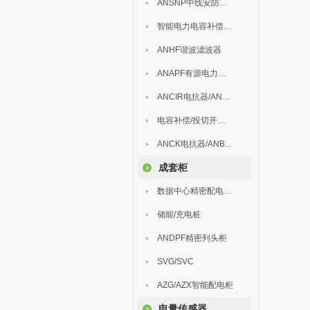
ANSNP中线安防保护器
智能电力电容补偿装置
ANHF谐波滤波器
ANAPF有源电力滤波器
ANCIR电抗器/ANHPD300谐波保护器
电容补偿/投切开关/ARC
ANCK电抗器/ANBSMJ自愈式低压并联电容器
成套柜
数据中心精密配电监控装置
储能/充电桩
ANDPF精密列头柜
SVG/SVC
AZG/AZX智能配电柜
电量传感器