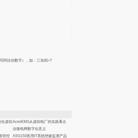
写阿拉伯数字），如：三加四=7
智能化虚拟
AcrelEMS从虚拟电厂的实践看企
业微电网数字化意义
能源管控
ASG150医用IT系统绝缘监测产品