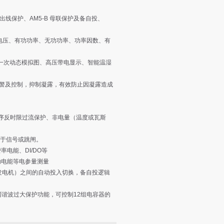
出线保护、AM5-B 母联保护及备自投、
电压、有功功率、无功功率、功率因数、有
一次动态模拟图、高压带电显示、智能温湿
警及控制，抑制凝露，有效防止因凝露造成
序反时限过流保护、非电量（温度或瓦斯
作于信号或跳闸。
率电能、DI/DO等
功电能等电参量测量
发电机）之间的自动投入切换，备自投逻辑
电网谐波过大保护功能，可控制12组电容器的