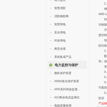
电力监控
2、1
智慧消防
继电保
AM5-
消防物联网
间隔测
智慧用电
功电能
开关柜
安全用电
度控制
智能温
环保用电
的闪络
典型业绩
3、1
配电
系统集成产品
等）保
电力监控与保护
变压器
0.4
微机保护装置
0.4
ARB4弧光保护装置
0.4
可图形
APD系列局放监测装置
0.4
ASJ剩余电流监测仪
投切
产品
电能质量检测