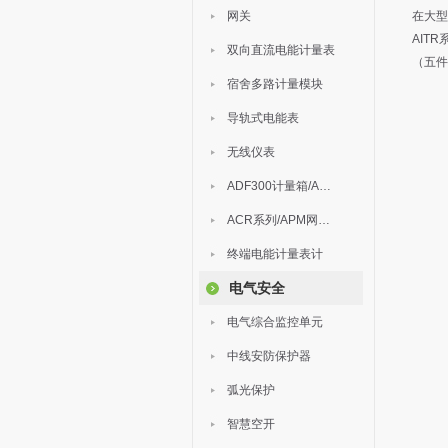
网关
在大型
AIT
双向直流电能计量表
（五件
宿舍多路计量模块
导轨式电能表
无线仪表
ADF300计量箱/AEW无线计量
ACR系列/APM网络电力仪表
终端电能计量表计
电气安全
电气综合监控单元
中线安防保护器
弧光保护
智慧空开