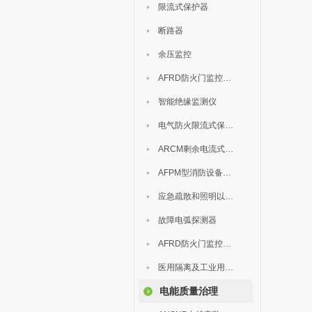
限流式保护器
断路器
余压监控
AFRD防火门监控模块
智能绝缘监测仪
电气防火限流式保护器
ARCM剩余电流式电气火灾监控装置
AFPM型消防设备电源监控系统
应急疏散和照明以及灯具
故障电弧探测器
AFRD防火门监控系统
医用隔离及工业用电绝缘检测
电能质量治理