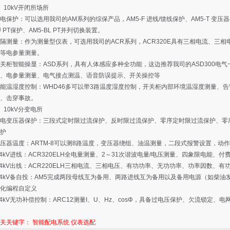
0kV开闭所场所
护：可以选用我司的AM系列的综保产品，AM5-F 进线/馈线保护、AM5-T 变压器
U PT保护、AM5-BL PT并列切换装置。
量：作为测量型仪表，可选用我司的ACR系列，ACR320E具有三相电流、三相
等电参量测量。
智能操显：ASD系列，具有人体感应多种全功能，这边推荐我司的ASD300电气
、电参量测量、电气接点测温、语音防误提示、开关操控等
湿度控制：WHD46多可以带3路温度湿度控制，开关柜内部环境温湿度测量、告
、击穿事故。
0kV分变电所
变压器保护：三段式定时限过流保护、反时限过流保护、零序定时限过流保护、零
护
温度：ARTM-8可以测8路温度，变压器绕组、油温测量，二段式报警设置，动
kV进线：ACR320ELH全电量测量、2～31次谐波电量/电压测量、四象限电能、付费
kV出线：ACR220ELH三相电流、三相电压、有功功率、无功功率、功率因数、有
kV备自投：AM5完成两段母线互为备用、两路进线互为备用以及备用电源（如柴油
化编程自定义
kV无功补偿控制：ARC12测量I、U、Hz、cosΦ，具备过电压保护、欠流锁定、
相关关键字：
智能配电系统
仪表选配