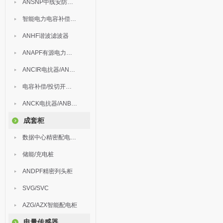
ANSNP中线安防保护器
智能电力电容补偿装置
ANHF谐波滤波器
ANAPF有源电力滤波器
ANCIR电抗器/ANHPD300谐波保护器
电容补偿/投切开关/ARC
ANCK电抗器/ANBSMJ自愈式低压并联电容器
成套柜
数据中心精密配电监控装置
储能/充电桩
ANDPF精密列头柜
SVG/SVC
AZG/AZX智能配电柜
电量传感器