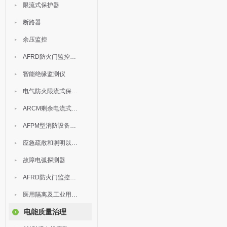
限流式保护器
断路器
余压监控
AFRD防火门监控模块
智能绝缘监测仪
电气防火限流式保护器
ARCM剩余电流式电气火灾监控装置
AFPM型消防设备电源监控系统
应急疏散和照明以及灯具
故障电弧探测器
AFRD防火门监控系统
医用隔离及工业用电绝缘检测
电能质量治理