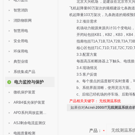
电力监控
北京大兴机场 ，是建设在北京市大兴区
飞机起降量80万架次的规模建设七条跑道和
智慧消防
机起降量103万架次，九条跑道的规模预
消防物联网
3.2.项目需求
机场动力能源来源共计31个变电站，
智慧用电
开闭站包括KB1，KB2，KB3，KB4，
安全用电
指廊包括T1A,T1B,T2A,T2B,T3A,T3B
核心区包括T1C,T1D,T1E,T2C,T2D,T2E
环保用电
3.3.配置方案
每面高压柜断路器上下触头、电缆接头9
典型业绩
3.4.现场情况
系统集成产品
3.5.客户反馈
a、每个接点的温度都可实时查看，可
电力监控与保护
b、系统界面清晰，使用灵活方面。
微机保护装置
c、后续已经机场的停车场、后勤等配
产品相关关键字：
无线测温系统
ARB4弧光保护装置
如果你对
Acrel-2000/T无线测温系统
APD系列局放监测装置
ASJ剩余电流监测仪
产品：
电能质量检测