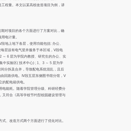
改造工程量。本文以某高校改造项目为例，讲
前期对项目的各个方面进行了方案对比，确
项用电计量。
Ⅴ段地上地下各层，使用功能包括: 办公、
段每层设有电气竖井服务于本区域，Ⅴ段电
 2 ～ 6 层为学院内教授、研究生的办公、实
实验区( 技术中心) ; 1、3 ～ 5 层为学
房间分拆及合并，导致配电系统混乱，且后
均由回路供电。Ⅳ段五层东侧图书馆分馆，Ⅴ
立的配电箱供电。
用电能耗。随着学院管理分级、科研经费分
，又符合《高等学校节约型校园建设管理与
方式、改造方式两个方面进行了优化对比。