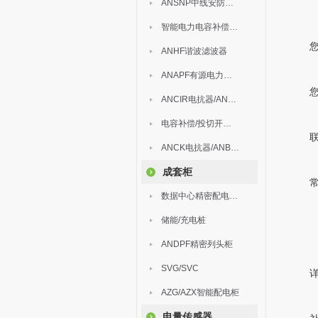
ANSNP中线安防保护器
智能电力电容补偿装置
ANHF谐波滤波器
ANAPF有源电力滤波器
ANCIR电抗器/ANHPD300谐波保护器
电容补偿/投切开关/ARC
ANCK电抗器/ANBSMJ自愈式低压并联电容器
成套柜
数据中心精密配电监控装置
储能/充电桩
ANDPF精密列头柜
SVG/SVC
AZG/AZX智能配电柜
电量传感器