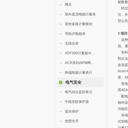
板数量
网关
经过方
双向直流电能计量表
法，并
型公共
宿舍多路计量模块
3
项目
导轨式电能表
这种
无线仪表
低。通
安科
ADF300计量箱/AEW无线计量
和企业
ACR系列/APM网络电力仪表
改造提
Acr
终端电能计量表计
置、A
电气安全
变电
用AE
电气综合监控单元
配电箱
中线安防保护器
箱内设
功能区
弧光保护
末端电
智慧空开
式智能
计量1