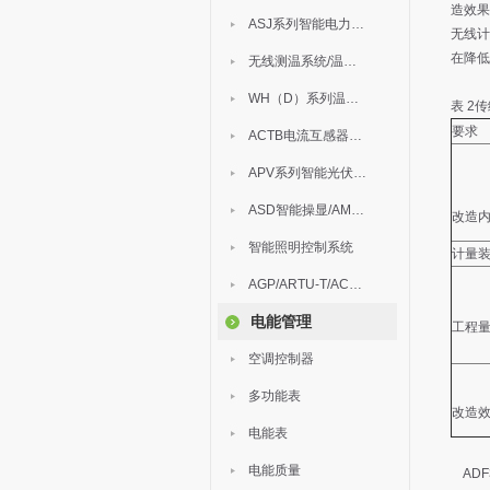
造效果
ASJ系列智能电力继电器
无线计
在降低
无线测温系统/温度巡检
WH（D）系列温湿度控制器
表 2
要求
ACTB电流互感器过电压保护器
APV系列智能光伏汇流箱
ASD智能操显/AM中压保护
改造
智能照明控制系统
计量
AGP/ARTU-T/ACM/ADDC
电能管理
工程
空调控制器
多功能表
改造
电能表
电能质量
ADF