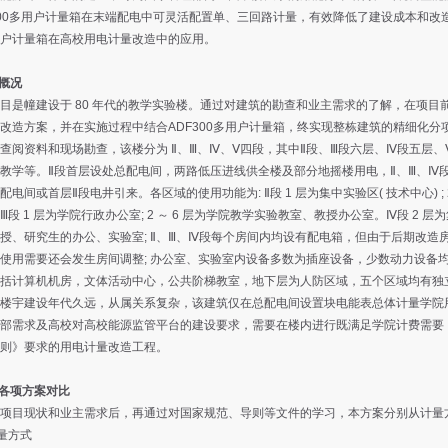
300多用户计量箱在末端配电中可灵活配置单、三回路计量，有效降低了建设成本和
户计量箱在高校用电计量改造中的应用。
概况
是幢建设于 80 年代的教学实验楼。通过对建筑的勘查和业主需求的了解，在项目
改造方案，并在实施过程中结合ADF300多用户计量箱，终实现整栋建筑的精细化分
阅资料和现场勘查，该楼分为 Ⅱ、Ⅲ、Ⅳ、Ⅴ四段，其中Ⅱ段、Ⅲ段六层、Ⅳ段五层、
教学等。Ⅱ段首层设处总配电间，两路低压进线供全楼及部分地摇楼用电，Ⅱ、Ⅲ、Ⅳ
配电间或首层Ⅱ段电井引来。各区域的使用功能为: Ⅱ段 1 层为集中实验区( 技术中心) ;
Ⅲ段 1 层为学院行政办公室; 2 ～ 6 层为学院教学实验教室、教授办公室。Ⅳ段 2 层为集中
授、研究生的办公、实验室; Ⅱ、Ⅲ、Ⅳ段每个房间内均设有配电箱，但由于后期改造
使用需要还会发生房间调整; 办公室、实验室内设备多数为插座设备，少数动力设备
括计算机机房，文体活动中心，公共阶梯教室，地下层为人防区域，五个区域均有独
楼宇建设年代久远，从属关系复杂，该建筑仅在总配电间设置块电能表总体计量学院
部需求及高校对高校能源监管平台的建设要求，需要在楼内进行既满足学院计费需要
则》要求的用电计量改造工程。
各项方案对比
项目现状和业主需求后，再通过对国家规范、导则等文件的学习，本方案分别从计量
计量方式