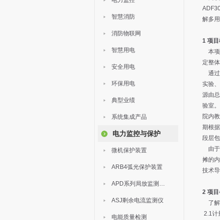
电力监控
ADF
智慧消防
解多用
消防物联网
1
项目
智慧用电
本项目
定整体
安全用电
通过查
环保用电
实验、
源由总
典型业绩
验室。
院内教
系统集成产品
期根据
电力监控与保护
段层包
由于
微机保护装置
摊的内
ARB4弧光保护装置
技术导
APD系列局放监测装置
2
项目
ASJ剩余电流监测仪
了解
2.1
电能质量检测