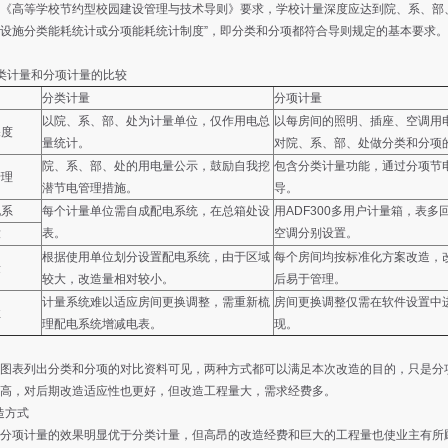
高等学校节约型校园建设管理与技术导则》要求，学校计量深度应达到院、系、部、
设施分类能耗统计或分项能耗统计制度”，即分类和分项都符合导则规定的基本要求。表
类计量和分项计量的比较
分类计量
分项计量
以院、系、部、处为计量单位，仅作用电总
以每房间的照明、插座、空调用
深度
量统计。
对院、系、部、处做分类和分项
院、系、部、处的用电量公示，鼓励自我挖
包含分类计量功能，通过分项节
管理
潜节电管理措施。
导。
电系
每个计量单位需自成配电系统，在总箱处设
用ADF300多用户计量箱，表
表。
空调分别设置。
求
根据使用单位划分设置配电系统，由于区域
每个房间均按标准化方案改造，
量
较大，改造量相对较小。
后易于管理。
计量系统难以适应房间更换调整，需重新梳
房间更换调整仅需在软件设置中
性
理配电系统增减电表。
现。
图表列出分类和分项的对比资料可见，两种方式都可以满足本次改造的目的，只是分
高，对后期改造适应性也更好，但改造工程量大，需求经费多。
改造方式
分项计量的效果明显优于分类计量，但高昂的改造经费和巨大的工程量也使业主有所