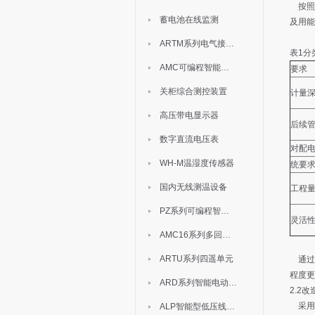
按照《
蓄电池在线监测
及用能
ARTM系列电气接点测温装置
表1分
AMC可编程智能电测表
要求
关柜综合测控装置
计量
高压带电显示器
后续
数字直流电压表
对配
WH-M温湿度传感器
统要
国内无线测温设备
工程
PZ系列可编程智能表
灵活
AMC16系列多回路监控装置
ARTU系列四遥单元
通过
程度更
ARD系列智能电动机保护器
2.2
采用
ALP智能型低压线路保护装置