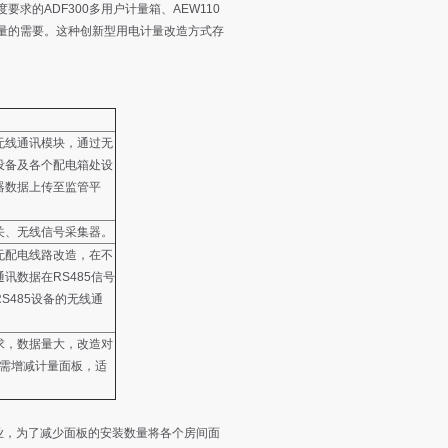
的ADF300多用户计量箱、AEW110
量的需要。这种创新型用电计量改造方式存
无线通讯模块，通过无
设备及各个配电箱处设
器数据上传至监管平
关、无线信号采集器。
无配电线路改造，在不
讯数据在RS485信号
S485设备的无线通
求，数据量大，改造对
仅需增减计量面板，适
业，为了减少面板的安装数量将各个房间面