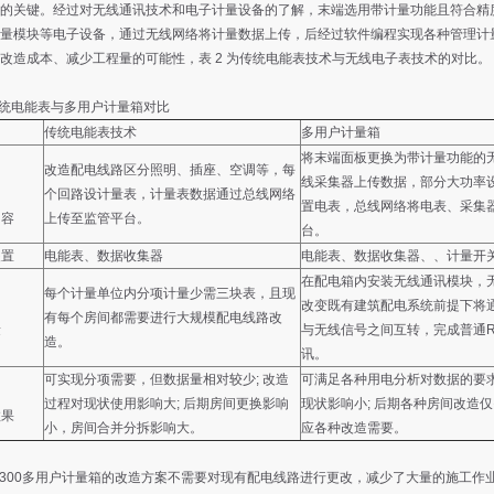
的关键。经过对无线通讯技术和电子计量设备的了解，末端选用带计量功能且符合精度要求
量模块等电子设备，通过无线网络将计量数据上传，后经过软件编程实现各种管理计
改造成本、减少工程量的可能性，表 2 为传统电能表技术与无线电子表技术的对比。
传统电能表与多用户计量箱对比
传统电能表技术
多用户计量箱
将末端面板更换为带计量功能的
改造配电线路区分照明、插座、空调等，每
线采集器上传数据，部分大功率
个回路设计量表，计量表数据通过总线网络
置电表，总线网络将电表、采集
内容
上传至监管平台。
台。
装置
电能表、数据收集器
电能表、数据收集器、、计量开
在配电箱内安装无线通讯模块，
每个计量单位内分项计量少需三块表，且现
改变既有建筑配电系统前提下将通
有每个房间都需要进行大规模配电线路改
量
与无线信号之间互转，完成普通R
造。
讯。
可实现分项需要，但数据量相对较少; 改造
可满足各种用电分析对数据的要
过程对现状使用影响大; 后期房间更换影响
现状影响小; 后期各种房间改造
效果
小，房间合并分拆影响大。
应各种改造需要。
300多用户计量箱的改造方案不需要对现有配电线路进行更改，减少了大量的施工作