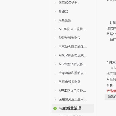
限流式保护器
断路器
余压监控
计量系
理软件
AFRD防火门监控模块
数据分
智能绝缘监测仪
（如打
电气防火限流式保护器
ARCM剩余电流式电气火灾监控装置
4
结束
AFPM型消防设备电源监控系统
目前
应急疏散和照明以及灯具
况不同
对性的
故障电弧探测器
引言
AFRD防火门监控系统
产品
如果
医用隔离及工业用电绝缘检测
电能质量治理