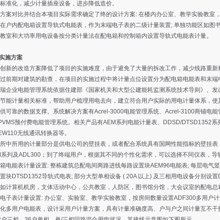
标准化，减少计量插座设备，进步降低造价。
案对比并结合本项目实际需求确定了终的设计方案: 在楼内办公室、教学实验教室
在户内配电箱设置导轨式电能表，作为末端电子表的二级计量装置; 单独功能区如图
教室和大功率用电设备按分类计量法在配电箱和控制箱内设置导轨式电能表计量。
实施方案
创新的改造方案降低了项目的实施难度，由于避免了大量的拆改工作，减少线路重新
过前期对建筑的勘查，在项目的实施过程中将计量点位设置分为配电箱电能表和末端
瑞企业电能管理系统依据住建部《国家机关和大型公建能耗监测系统技术导则》、发
节能计量相关标准，帮助用户梳理用电去向，建立符合用户实际的用电计量体系，使
供可靠的数据支撑。系统解决方案有Acrel-3000电能管理系统、Acrel-3100商铺电能
el-PVMS预付费电能管理系统。相关产品有AEM系列电能计量表、DDSD/DTSD135
EW110无线通讯转换器等。
所中所用的计量部分是供电公司的壁挂表，或者配合系统具有国网性能指标的壁挂表
M系列及ADL300；到了终端用户，根据其不同的个性化需求，可以选择不同仪表，
电能表计量设置: 整栋建筑总配电间两路进线每路设置块AEM96电能表; 每层电气
置块DTSD1352导轨式电表; 部分大型单相设备 ( 20A 以上) 及三相用电设备分别设置DD
如计算机机房，文体活动中心，公共教室，人防区，图书馆分馆，大会议室的配电总箱
子表计量设置: 办公室、实验室、教学实验教室，按房间数量设置ADF300多用户计
化多用户电能表，设计采用户计量方案，具有计量准确度高、户与户之间计量互不干
2户三相、36户单相、单/三相回路混合用电状况，其接线示意图如下图所示。