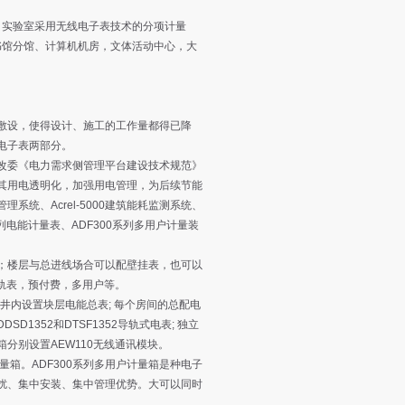
，实验室采用无线电子表技术的分项计量
书馆分馆、计算机机房，文体活动中心，大
敷设，使得设计、施工的工作量都得已降
电子表两部分。
改委《电力需求侧管理平台建设技术规范》
其用电透明化，加强用电管理，为后续节能
管理系统、Acrel-5000建筑能耗监测系统、
2系列电能计量表、ADF300系列多用户计量装
；楼层与总进线场合可以配壁挂表，也可以
导轨表，预付费，多用户等。
竖井内设置块层电能总表; 每个房间的总配电
SD1352和DTSF1352导轨式电表; 独立
分别设置AEW110无线通讯模块。
量箱。ADF300系列多用户计量箱是种电子
扰、集中安装、集中管理优势。大可以同时