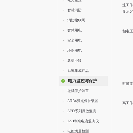
电力监控
速工作
智慧消防
显示客
1.
消防物联网
实时
智慧用电
相电压
24
安全用电
1.
环保用电
隐患
1.
典型业绩
数据
1.
系统集成产品
电力监控与保护
时修改
1.
微机保护装置
具备
ARB4弧光保护装置
高工作
2.
APD系列局放监测装置
数据
ASJ剩余电流监测仪
通信方
并发
电能质量检测