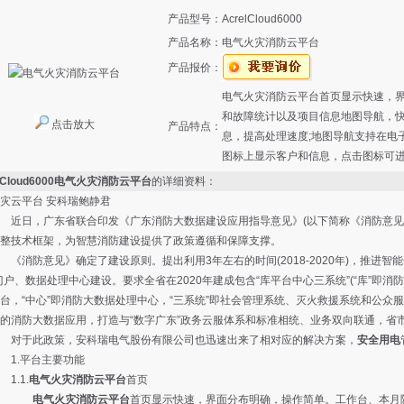
产品型号：
AcrelCloud6000
产品名称：
电气火灾消防云平台
产品报价：
电气火灾消防云平台首页显示快速，
和故障统计以及项目信息地图导航，
点击放大
产品特点：
息，提高处理速度;地图导航支持在电
图标上显示客户和信息，点击图标可
elCloud6000电气火灾消防云平台
的详细资料：
灾云平台 安科瑞鲍静君
，广东省联合印发《广东消防大数据建设应用指导意见》(以下简称《消防意见》
整技术框架，为智慧消防建设提供了政策遵循和保障支撑。
意见》确定了建设原则。提出利用3年左右的时间(2018-2020年)，推进智
门户、数据处理中心建设。要求全省在2020年建成包含“库平台中心三系统”(“库”即消
台，“中心”即消防大数据处理中心，“三系统”即社会管理系统、灭火救援系统和公众服
的消防大数据应用，打造与“数字广东”政务云服体系和标准相统、业务双向联通，省
此政策，安科瑞电气股份有限公司也迅速出来了相对应的解决方案，
安全用电
平台主要功能
1.
电气火灾消防云平台
首页
电气火灾消防云平台
首页显示快速，界面分布明确，操作简单。工作台、本月