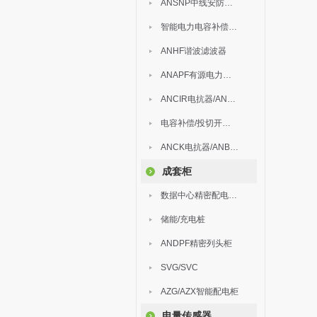
ANSNP中线安防保护器
智能电力电容补偿装置
ANHF谐波滤波器
ANAPF有源电力滤波器
ANCIR电抗器/ANHPD300谐波保护器
电容补偿/投切开关/ARC
ANCK电抗器/ANBSMJ自愈式低压并联电容器
成套柜
数据中心精密配电监控装置
储能/充电桩
ANDPF精密列头柜
SVG/SVC
AZG/AZX智能配电柜
电量传感器