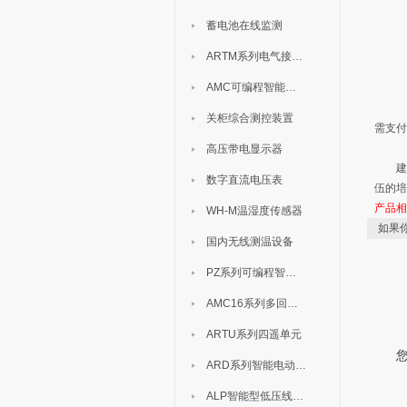
历史
蓄电池在线监测
客户端
客户端
ARTM系列电气接点测温装置
3.
AMC可编程智能电测表
3.
安科
关柜综合测控装置
需支付
3.
高压带电显示器
建
数字直流电压表
伍的培
产品
WH-M温湿度传感器
如果
国内无线测温设备
PZ系列可编程智能表
AMC16系列多回路监控装置
ARTU系列四遥单元
ARD系列智能电动机保护器
ALP智能型低压线路保护装置