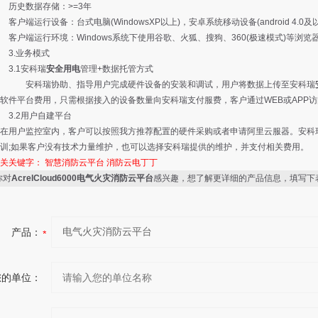
数据存储：>=3年
运行设备：台式电脑(WindowsXP以上)，安卓系统移动设备(android 4.0及
运行环境：Windows系统下使用谷歌、火狐、搜狗、360(极速模式)等浏览
业务模式
1安科瑞
安全用电
管理
+数据托管方式
瑞协助、指导用户完成硬件设备的安装和调试，用户将数据上传至安科瑞
软件平台费用，只需根据接入的设备数量向安科瑞支付服费，客户通过WEB或APP
2用户自建平台
在用户监控室内，客户可以按照我方推荐配置的硬件采购或者申请阿里云服器。安科
训;如果客户没有技术力量维护，也可以选择安科瑞提供的维护，并支付相关费用。
相关关键字：
智慧消防云平台
消防云电丁丁
你对
AcrelCloud6000电气火灾消防云平台
感兴趣，想了解更详细的产品信息，填写下
产品：
您的单位：