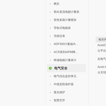
网关
双向直流电能计量表
宿舍多路计量模块
导轨式电能表
无线仪表
相关同
ADF300计量箱/AEW无线计量
Acre
云平台
ACR系列/APM网络电力仪表
在电气
终端电能计量表计
Acre
电气安全
火灾综
电气综合监控单元
中线安防保护器
弧光保护
智慧空开