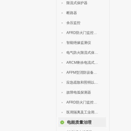
限流式保护器
断路器
余压监控
AFRD防火门监控模块
智能绝缘监测仪
电气防火限流式保护器
ARCM剩余电流式电气火灾监控装置
AFPM型消防设备电源监控系统
应急疏散和照明以及灯具
故障电弧探测器
AFRD防火门监控系统
医用隔离及工业用电绝缘检测
电能质量治理