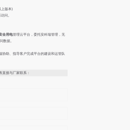
以上版本)
器访问。
安全用电
管理云平台，委托安科瑞管理，无
访问数据。
瑞协助、指导客户完成平台的建设和运管队
表直接与厂家联系：