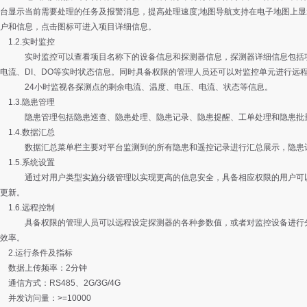
台显示当前需要处理的任务及报警消息，提高处理速度;地图导航支持在电子地图上
户和信息，点击图标可进入项目详细信息。
2.实时监控
监控可以查看项目名称下的设备信息和探测器信息，探测器详细信息包括项目
电流、DI、DO等实时状态信息。同时具备权限的管理人员还可以对监控单元进行远
小时监视各探测点的剩余电流、温度、电压、电流、状态等信息。
3.隐患管理
管理包括隐患巡查、隐患处理、隐患记录、隐患提醒、工单处理和隐患批量
4.数据汇总
汇总菜单栏主要对平台监测到的所有隐患和遥控记录进行汇总展示，隐患记
5.系统设置
通过对用户类型实施分级管理以实现更高的信息安全，具备相应权限的用户可
更新。
6.远程控制
权限的管理人员可以远程设定探测器的各种参数值，或者对监控设备进行分闸
效率。
运行条件及指标
上传频率：2分钟
式：RS485、2G/3G/4G
访问量：>=10000