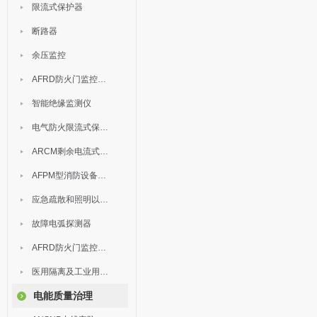
限流式保护器
断路器
余压监控
AFRD防火门监控模块
智能绝缘监测仪
电气防火限流式保护器
ARCM剩余电流式电气火灾监控装置
AFPM型消防设备电源监控系统
应急疏散和照明以及灯具
故障电弧探测器
AFRD防火门监控系统
医用隔离及工业用电绝缘检测
电能质量治理