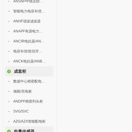
ANSNP中线安防保护器
智能电力电容补偿装置
ANHF谐波滤波器
ANAPF有源电力滤波器
ANCIR电抗器/ANHPD300谐波保护器
电容补偿/投切开关/ARC
ANCK电抗器/ANBSMJ自愈式低压并联电容器
成套柜
数据中心精密配电监控装置
储能/充电桩
ANDPF精密列头柜
SVG/SVC
AZG/AZX智能配电柜
电量传感器